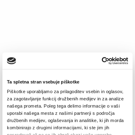
Boksarice David d.n.
Boksarice Dino
Original
Current
€
12.90
€
9.03
€
11.90
price
price
was:
is:
€12.90.
€9.03.
–40%
Ta spletna stran vsebuje piškotke
Piškotke uporabljamo za prilagoditev vsebin in oglasov,
za zagotavljanje funkcij družbenih medijev in za analize
našega prometa. Poleg tega delimo informacije o vaši
Boksarice David k.n.
Majica Arijan
uporabi našega mesta z našimi partnerji s področja
Original
Current
€
12.90
€
7.74
€
14.90
price
price
družbenih medijev, oglaševanja in analitike, ki jih morda
was:
is:
kombinirajo z drugimi informacijami, ki ste jim jih
€12.90.
€7.74.
posredovali ali pa so jih zbrali skozi vašo uporabo