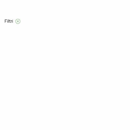
Filtri
Domov
Product Velikost za moške
48
48
–40%
–40%