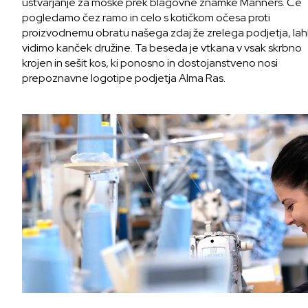
ustvarjanje za moške prek blagovne znamke Manners. Če
pogledamo čez ramo in celo s kotičkom očesa proti
proizvodnemu obratu našega zdaj že zrelega podjetja, la
vidimo kanček družine. Ta beseda je vtkana v vsak skrbno
krojen in sešit kos, ki ponosno in dostojanstveno nosi
prepoznavne logotipe podjetja Alma Ras.