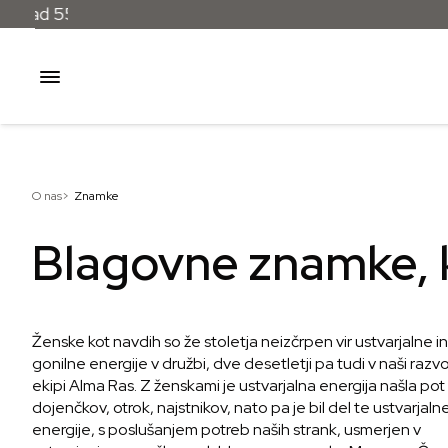
O nas>
Znamke
Blagovne znamke, k
Ženske kot navdih so že stoletja neizčrpen vir ustvarjalne in
gonilne energije v družbi, dve desetletji pa tudi v naši razvo
ekipi Alma Ras. Z ženskami je ustvarjalna energija našla pot
dojenčkov, otrok, najstnikov, nato pa je bil del te ustvarjaln
energije, s poslušanjem potreb naših strank, usmerjen v