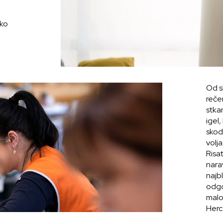
hko
Od s
reče
stkan
igel,
skode
volj
Risat
narav
najbl
odgo
malo
Herc