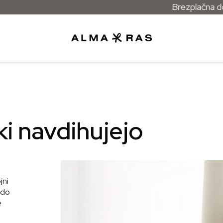
Brezplačna dostava 
i navdihujejo
jni
 do
e