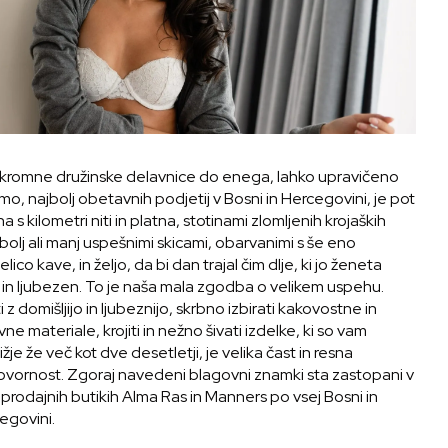
kromne družinske delavnice do enega, lahko upravičeno
mo, najbolj obetavnih podjetij v Bosni in Hercegovini, je pot
a s kilometri niti in platna, stotinami zlomljenih krojaških
 bolj ali manj uspešnimi skicami, obarvanimi s še eno
lico kave, in željo, da bi dan trajal čim dlje, ki jo ženeta
a in ljubezen. To je naša mala zgodba o velikem uspehu.
i z domišljijo in ljubeznijo, skrbno izbirati kakovostne in
ne materiale, krojiti in nežno šivati izdelke, ki so vam
ižje že več kot dve desetletji, je velika čast in resna
vornost. Zgoraj navedeni blagovni znamki sta zastopani v
prodajnih butikih Alma Ras in Manners po vsej Bosni in
egovini.