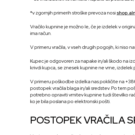
*v zgornjih primerih stroške prevoza nosi
shop.al
Vračilo kupnine je možno le, če je izdelek v orig
ima račun.
V primeru vračila, v vseh drugih pogojih, ki niso 
Kupec je odgovoren za napake in/ali škodo na izd
krivdi kupca, se znesek kupnine ne vrne, izdelek
V primeru poškodbe izdelka nas pokličite na +386
postopek vračila blaga in/ali sredstev. Po tem pošl
potrebno opraviti vrnitev kupnine tudi številko 
ko je bila poslana po elektronski pošti.
POSTOPEK VRAČILA 