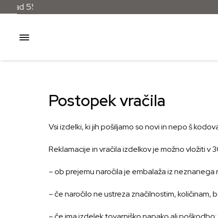
Postopek vračila
Vsi izdelki, ki jih pošiljamo so novi in nepo š kodov
Reklamacije in vračila izdelkov je možno vložiti v
– ob prejemu naročila je embalaža iz neznanega 
– če naročilo ne ustreza značilnostim, količinam, b
– če ima izdelek tovarniško napako ali poškodbo;