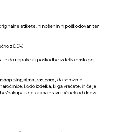
riginalne etikete, ni nošen in ni poškodovan ter
jučno z DDV.
a je do napake ali poškodbe izdelka prišlo po
shop.slo@alma-ras.com
, da sprožimo
aročilnice, kodo izdelka, ki ga vračate, in če je
odbe/nakupa izdelka ima pravni učinek od dneva,