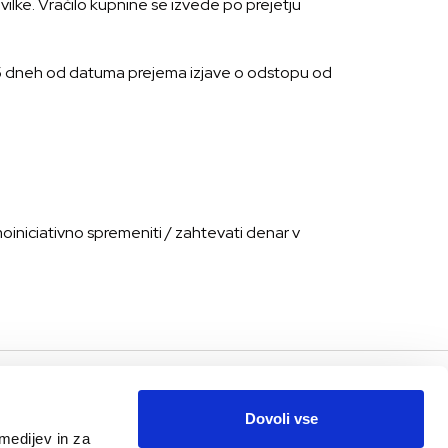
ilke. Vračilo kupnine se izvede po prejetju
 15 dneh od datuma prejema izjave o odstopu od
niciativno spremeniti / zahtevati denar v
PODPORA IN POMOČ
MOJ RAČUN
Dovoli vse
Pogosto zastavljena vprasanja
Moj profil
medijev in za