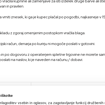
ačila kupnine ali zamenjave za isti izdelek druge barve ali štev
an in pravilen.
vrniti znesek, ki ga je kupec plačal po pogodbi, najkasneje v
v skladu z zgoraj omenjenim postopkom vračila blaga.
cijski račun, denarja po kurirju ni mogoče poslati v gotovini.
n po dogovoru z operaterjem spletne trgovine ne morete samoi
slati na naslov, ki je naveden na računu / dobavi.
IRTUAL TOUR
PODJETJE
KONTAKTIRAJTE NAS
piškotke
O nas
Kontakt
ilagoditev vsebin in oglasov, za zagotavljanje funkcij družbenih 