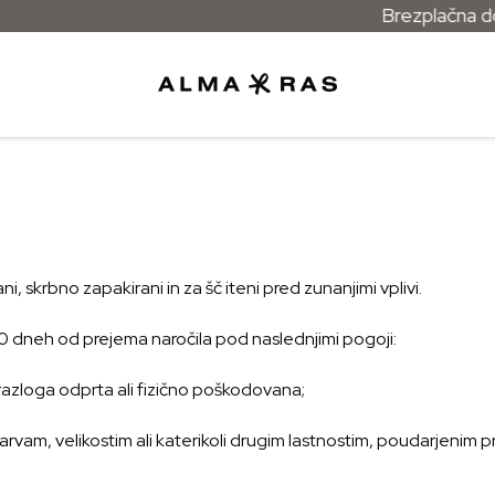
Brezplačna dostav
ani, skrbno zapakirani in za šč iteni pred zunanjimi vplivi.
 30 dneh od prejema naročila pod naslednjimi pogoji:
razloga odprta ali fizično poškodovana;
arvam, velikostim ali katerikoli drugim lastnostim, poudarjenim pri