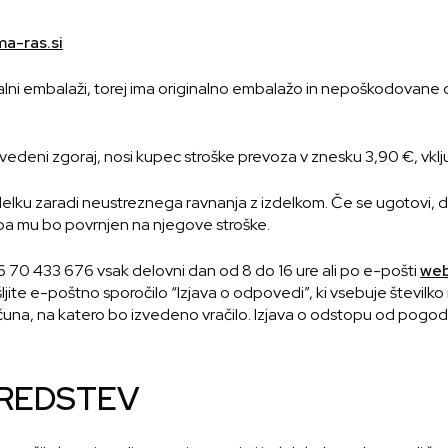
ma-ras.si
inalni embalaži, torej ima originalno embalažo in nepoškodovane o
navedeni zgoraj, nosi kupec stroške prevoza v znesku 3,90 €, vkl
elku zaradi neustreznega ravnanja z izdelkom. Če se ugotovi, d
 pa mu bo povrnjen na njegove stroške.
 70 433 676 vsak delovni dan od 8 do 16 ure ali po e-pošti
web
jite e-poštno sporočilo “Izjava o odpovedi”, ki vsebuje številko n
računa, na katero bo izvedeno vračilo. Izjava o odstopu od pog
SREDSTEV