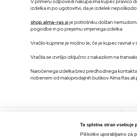
V primeru odpovedi nakupa ima kupec pravico do vr
izdelka in po ugotovitvi, da je izdelek nepoškodov
shop.alma-ras.si
je potrošniku dolžan nemudoma 
pogodbe in po prejemu vrnjenega izdelka.
Vračilo kupnine je možno le, če je kupec ravnal 
Vračila se izvršijo izključno z nakazilom na transak
Naročenega izdelka brez predhodnega kontakta i
nobenem od maloprodajnih butikov Alma Ras ali po
V
Ta spletna stran vsebuje 
Piškotke uporabljamo za pr