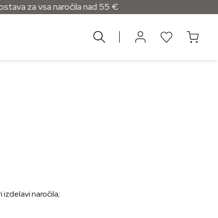
a za vsa naročila nad 55 €
 izdelavi naročila;