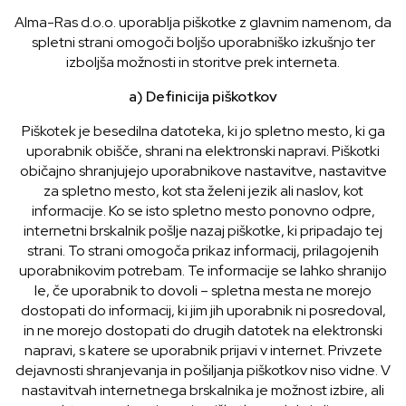
Alma-Ras d.o.o. uporablja piškotke z glavnim namenom, da
spletni strani omogoči boljšo uporabniško izkušnjo ter
izboljša možnosti in storitve prek interneta.
a) Definicija piškotkov
Piškotek je besedilna datoteka, ki jo spletno mesto, ki ga
uporabnik obišče, shrani na elektronski napravi. Piškotki
običajno shranjujejo uporabnikove nastavitve, nastavitve
za spletno mesto, kot sta želeni jezik ali naslov, kot
informacije. Ko se isto spletno mesto ponovno odpre,
internetni brskalnik pošlje nazaj piškotke, ki pripadajo tej
strani. To strani omogoča prikaz informacij, prilagojenih
uporabnikovim potrebam. Te informacije se lahko shranijo
le, če uporabnik to dovoli – spletna mesta ne morejo
dostopati do informacij, ki jim jih uporabnik ni posredoval,
in ne morejo dostopati do drugih datotek na elektronski
napravi, s katere se uporabnik prijavi v internet. Privzete
dejavnosti shranjevanja in pošiljanja piškotkov niso vidne. V
nastavitvah internetnega brskalnika je možnost izbire, ali