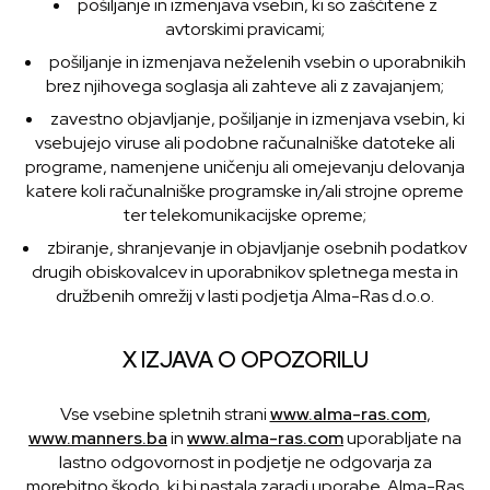
pošiljanje in izmenjava vsebin, ki so zaščitene z
avtorskimi pravicami;
pošiljanje in izmenjava neželenih vsebin o uporabnikih
brez njihovega soglasja ali zahteve ali z zavajanjem;
zavestno objavljanje, pošiljanje in izmenjava vsebin, ki
vsebujejo viruse ali podobne računalniške datoteke ali
programe, namenjene uničenju ali omejevanju delovanja
katere koli računalniške programske in/ali strojne opreme
ter telekomunikacijske opreme;
zbiranje, shranjevanje in objavljanje osebnih podatkov
drugih obiskovalcev in uporabnikov spletnega mesta in
družbenih omrežij v lasti podjetja Alma-Ras d.o.o.
X IZJAVA O OPOZORILU
Vse vsebine spletnih strani
www.alma-ras.com
,
www.manners.ba
in
www.alma-ras.com
uporabljate na
lastno odgovornost in podjetje ne odgovarja za
morebitno škodo, ki bi nastala zaradi uporabe. Alma-Ras