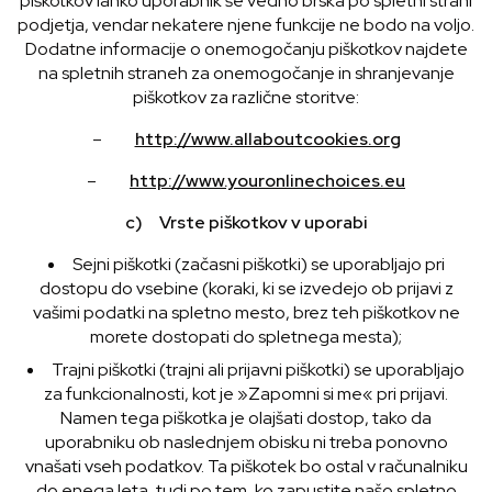
piškotkov lahko uporabnik še vedno brska po spletni strani
podjetja, vendar nekatere njene funkcije ne bodo na voljo.
Dodatne informacije o onemogočanju piškotkov najdete
na spletnih straneh za onemogočanje in shranjevanje
piškotkov za različne storitve:
–
http://www.allaboutcookies.org
–
http://www.youronlinechoices.eu
c) Vrste piškotkov v uporabi
Sejni piškotki (začasni piškotki) se uporabljajo pri
dostopu do vsebine (koraki, ki se izvedejo ob prijavi z
vašimi podatki na spletno mesto, brez teh piškotkov ne
morete dostopati do spletnega mesta);
Trajni piškotki (trajni ali prijavni piškotki) se uporabljajo
za funkcionalnosti, kot je »Zapomni si me« pri prijavi.
Namen tega piškotka je olajšati dostop, tako da
uporabniku ob naslednjem obisku ni treba ponovno
vnašati vseh podatkov. Ta piškotek bo ostal v računalniku
do enega leta, tudi po tem, ko zapustite našo spletno