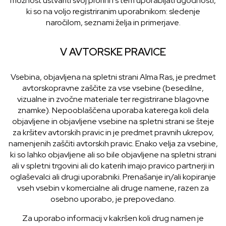
možnost ustvariti svoj profil in s tem uporabljati ugodnosti,
ki so na voljo registriranim uporabnikom: sledenje
naročilom, seznami želja in primerjave.
V AVTORSKE PRAVICE
Vsebina, objavljena na spletni strani Alma Ras, je predmet
avtorskopravne zaščite za vse vsebine (besedilne,
vizualne in zvočne materiale ter registrirane blagovne
znamke). Nepooblaščena uporaba katerega koli dela
objavljene in objavljene vsebine na spletni strani se šteje
za kršitev avtorskih pravic in je predmet pravnih ukrepov,
namenjenih zaščiti avtorskih pravic. Enako velja za vsebine,
ki so lahko objavljene ali so bile objavljene na spletni strani
ali v spletni trgovini ali do katerih imajo pravico partnerji in
oglaševalci ali drugi uporabniki. Prenašanje in/ali kopiranje
vseh vsebin v komercialne ali druge namene, razen za
osebno uporabo, je prepovedano.
Za uporabo informacij v kakršen koli drug namen je