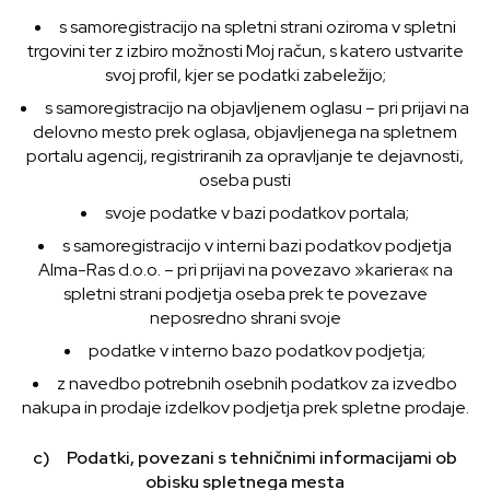
s samoregistracijo na spletni strani oziroma v spletni
trgovini ter z izbiro možnosti Moj račun, s katero ustvarite
svoj profil, kjer se podatki zabeležijo;
s samoregistracijo na objavljenem oglasu – pri prijavi na
delovno mesto prek oglasa, objavljenega na spletnem
portalu agencij, registriranih za opravljanje te dejavnosti,
oseba pusti
svoje podatke v bazi podatkov portala;
s samoregistracijo v interni bazi podatkov podjetja
Alma-Ras d.o.o. – pri prijavi na povezavo »kariera« na
spletni strani podjetja oseba prek te povezave
neposredno shrani svoje
podatke v interno bazo podatkov podjetja;
z navedbo potrebnih osebnih podatkov za izvedbo
nakupa in prodaje izdelkov podjetja prek spletne prodaje.
c) Podatki, povezani s tehničnimi informacijami ob
obisku spletnega mesta