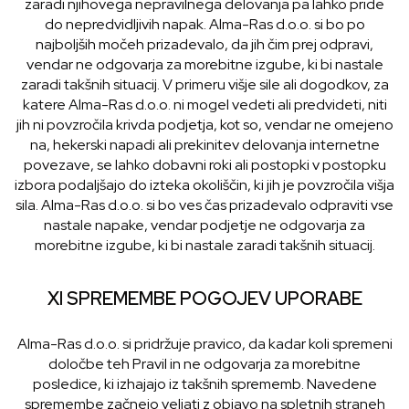
zaradi njihovega nepravilnega delovanja pa lahko pride
do nepredvidljivih napak. Alma-Ras d.o.o. si bo po
najboljših močeh prizadevalo, da jih čim prej odpravi,
vendar ne odgovarja za morebitne izgube, ki bi nastale
zaradi takšnih situacij. V primeru višje sile ali dogodkov, za
katere Alma-Ras d.o.o. ni mogel vedeti ali predvideti, niti
jih ni povzročila krivda podjetja, kot so, vendar ne omejeno
na, hekerski napadi ali prekinitev delovanja internetne
povezave, se lahko dobavni roki ali postopki v postopku
izbora podaljšajo do izteka okoliščin, ki jih je povzročila višja
sila. Alma-Ras d.o.o. si bo ves čas prizadevalo odpraviti vse
nastale napake, vendar podjetje ne odgovarja za
morebitne izgube, ki bi nastale zaradi takšnih situacij.
XI SPREMEMBE POGOJEV UPORABE
Alma-Ras d.o.o. si pridržuje pravico, da kadar koli spremeni
določbe teh Pravil in ne odgovarja za morebitne
posledice, ki izhajajo iz takšnih sprememb. Navedene
spremembe začnejo veljati z objavo na spletnih straneh