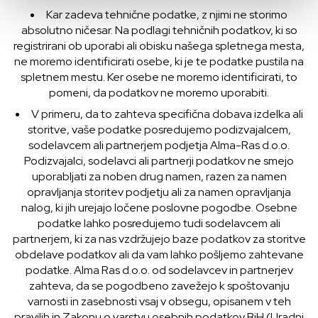
Kar zadeva tehnične podatke, z njimi ne storimo
absolutno ničesar. Na podlagi tehničnih podatkov, ki so
registrirani ob uporabi ali obisku našega spletnega mesta,
ne moremo identificirati osebe, ki je te podatke pustila na
spletnem mestu. Ker osebe ne moremo identificirati, to
pomeni, da podatkov ne moremo uporabiti.
V primeru, da to zahteva specifična dobava izdelka ali
storitve, vaše podatke posredujemo podizvajalcem,
sodelavcem ali partnerjem podjetja Alma-Ras d.o.o.
Podizvajalci, sodelavci ali partnerji podatkov ne smejo
uporabljati za noben drug namen, razen za namen
opravljanja storitev podjetju ali za namen opravljanja
nalog, ki jih urejajo ločene poslovne pogodbe. Osebne
podatke lahko posredujemo tudi sodelavcem ali
partnerjem, ki za nas vzdržujejo baze podatkov za storitve
obdelave podatkov ali da vam lahko pošljemo zahtevane
podatke. Alma Ras d.o.o. od sodelavcev in partnerjev
zahteva, da se pogodbeno zavežejo k spoštovanju
varnosti in zasebnosti vsaj v obsegu, opisanem v teh
pravilih in Zakonu o varstvu osebnih podatkov BiH (Uradni