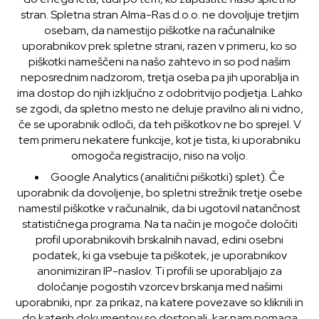
stran. Spletna stran Alma-Ras d.o.o. ne dovoljuje tretjim
osebam, da namestijo piškotke na računalnike
uporabnikov prek spletne strani, razen v primeru, ko so
piškotki nameščeni na našo zahtevo in so pod našim
neposrednim nadzorom, tretja oseba pa jih uporablja in
ima dostop do njih izključno z odobritvijo podjetja. Lahko
se zgodi, da spletno mesto ne deluje pravilno ali ni vidno,
če se uporabnik odloči, da teh piškotkov ne bo sprejel. V
tem primeru nekatere funkcije, kot je tista, ki uporabniku
omogoča registracijo, niso na voljo.
Google Analytics (analitični piškotki) splet). Če
uporabnik da dovoljenje, bo spletni strežnik tretje osebe
namestil piškotke v računalnik, da bi ugotovil natančnost
statističnega programa. Na ta način je mogoče določiti
profil uporabnikovih brskalnih navad, edini osebni
podatek, ki ga vsebuje ta piškotek, je uporabnikov
anonimiziran IP-naslov. Ti profili se uporabljajo za
določanje pogostih vzorcev brskanja med našimi
uporabniki, npr. za prikaz, na katere povezave so kliknili in
do katerih dokumentov so dostopali, kar nam pomaga