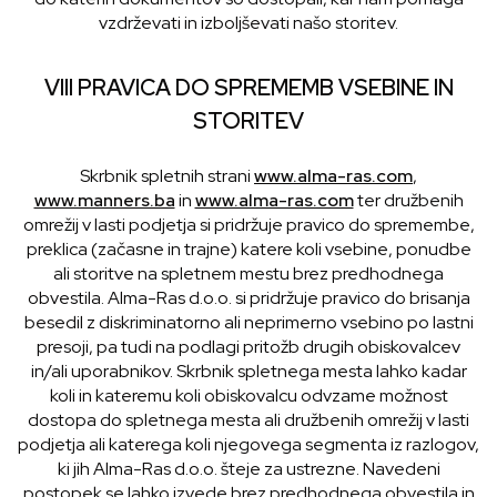
vzdrževati in izboljševati našo storitev.
VIII PRAVICA DO SPREMEMB VSEBINE IN
STORITEV
Skrbnik spletnih strani
www.alma-ras.com
,
www.manners.ba
in
www.alma-ras.com
ter družbenih
omrežij v lasti podjetja si pridržuje pravico do spremembe,
preklica (začasne in trajne) katere koli vsebine, ponudbe
ali storitve na spletnem mestu brez predhodnega
obvestila. Alma-Ras d.o.o. si pridržuje pravico do brisanja
besedil z diskriminatorno ali neprimerno vsebino po lastni
presoji, pa tudi na podlagi pritožb drugih obiskovalcev
in/ali uporabnikov. Skrbnik spletnega mesta lahko kadar
koli in kateremu koli obiskovalcu odvzame možnost
dostopa do spletnega mesta ali družbenih omrežij v lasti
podjetja ali katerega koli njegovega segmenta iz razlogov,
ki jih Alma-Ras d.o.o. šteje za ustrezne. Navedeni
postopek se lahko izvede brez predhodnega obvestila in