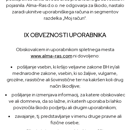
pojasnila. Alma-Ras d.o.o. ne odgovarja za škodo, nastalo
zaradi ukinitve uporabniškega računa in segmentov
razdelka „Moj račun“.
IX OBVEZNOSTI UPORABNIKA
Obiskovalcem in uporabnikom spletnega mesta
www.alma-ras.com
ni dovoljeno:
pošiljanje vsebin, ki kršijo veljavne zakone BH in/ali
mednarodne zakone, vsebin, ki so žaljive, vulgarne,
grozilne, rasistične ali šovinistične ter na kakršen koli drug
način škodljive;
pošiljanje in izmenjava informacij, za katere obiskovalec
ve ali domneva, da so lažne, in katerih uporaba bi lahko
povzročila škodo podjetju ali drugim uporabnikom;
zavajanje, tj. predstavljanje v imenu druge pravne ali
fizične osebe;