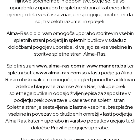
njihove spremembe in dopolnitve. Šteje se, da so
uporabniki z uporabo te spletne strani ali katerega koli
njenega dela ves čas seznanjeni s pogoji uporabe ter da
so jih v celoti razumeli in sprejeli.
Alma-Ras d.o.o. vam omogoča uporabo storitev in vsebin
spletnih strani podjetij in spletnih butikov v skladu z
določbami pogojev uporabe, ki veljajo za vse vsebine in
storitve spletne strani Alma-Ras.
Spletni strani
www.alma-ras.com
in
www.manners.ba
ter
spletni butik
www.alma-ras.com
so v lasti podjetja Alma
Ras in obiskovalcem omogočajo ogled ponudbe artiklov in
izdelkov blagovne znamke Alma Ras, nakupe prek
spletnega butika in oddajo življenjepisa za zaposlitev v
podjetju prek povezave »kariera« na spletni strani.
Spletna stran je sestavljena iz lastne vsebine, brezplačne
vsebine in povezav do družbenih omrežij v lasti podjetja
Alma Ras, katerih uporabo in varstvo podatkov urejajo tudi
določbe Pravil in pogojev uporabe.
Upravitelj spletne strani
www.alma-ras.com