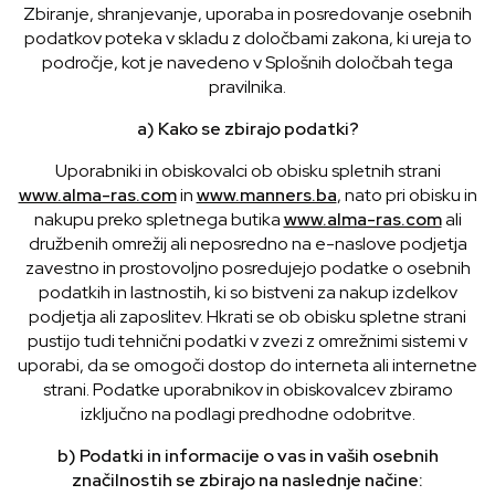
Zbiranje, shranjevanje, uporaba in posredovanje osebnih
podatkov poteka v skladu z določbami zakona, ki ureja to
področje, kot je navedeno v Splošnih določbah tega
pravilnika.
a) Kako se zbirajo podatki?
Uporabniki in obiskovalci ob obisku spletnih strani
www.alma-ras.com
in
www.manners.ba
, nato pri obisku in
nakupu preko spletnega butika
www.alma-ras.com
ali
družbenih omrežij ali neposredno na e-naslove podjetja
zavestno in prostovoljno posredujejo podatke o osebnih
podatkih in lastnostih, ki so bistveni za nakup izdelkov
podjetja ali zaposlitev. Hkrati se ob obisku spletne strani
pustijo tudi tehnični podatki v zvezi z omrežnimi sistemi v
uporabi, da se omogoči dostop do interneta ali internetne
strani. Podatke uporabnikov in obiskovalcev zbiramo
izključno na podlagi predhodne odobritve.
b) Podatki in informacije o vas in vaših osebnih
značilnostih se zbirajo na naslednje načine: