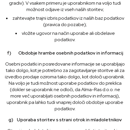
gradiv). V vsakem primeru je uporabnikom na voljo tudi
možnost odjave iz vseh naših storitev;
zahtevajte trajni izbris podatkov iz naših baz podatkov
(pravica do pozabe);
vložite ugovor na način uporabe ali obdelave
podatkov.
f) Obdobje hrambe osebnih podatkov in informacij
Osebni podatki in posredovane informacije se uporabljajo
tako dolgo, kot je potrebno za zagotavljanje storitve ali za
izvedbo prodaje oziroma tako dolgo, kot določi uporabnik.
Na voljo je tudi možnost uporabe podatkov do preklica
(dokler se uporabnik ne odloči, da Alma-Ras d.o.o. ne
more več uporabljati osebnih podatkov in informacij),
uporabnik pa lahko tudi vnaprej določi obdobje uporabe
podatkov.
g) Uporaba storitev s strani otrok in mladoletnikov