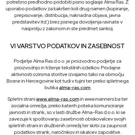
potrebno predhodno pridobiti pisno soglasje Alma Ras. Z
uporabo podatkov za kakršen koli drug namen (kopiranje,
prepisovanje, distribucija, naknadna objava, javna
predstavitev itd.) brez pisnega dovoljenja ravnate v
nasprotju z zakonom in ste predmet sankcij.
VI VARSTVO PODATKOV IN ZASEBNOST
Podjetje Alma Ras d.o.o. je proizvodno podjetje za
proizvodnjo in trženje tekstilnih izdelkov. Prodajne
aktivnosti oziroma storitve izvajamo tako na območju
Bosne in Hercegovine kot tudi v tujini ter preko spletnega
butika
alma-ras.com
Spletni strani
www.alma-ras.com
in www.manners.ba ter
socialna omrežja, preko katerih poteka komuniciranje
javnosti in strank, so v lasti družbe Alma-Ras d.o.o. ki se
zavezuje k spoštovanju zasebnosti obiskovalcev svojih
spletnih strani in družbenih omrežij ter skrbi za zaupnost
podatkov strank, naročnikov in iskalcev zaposlitve.