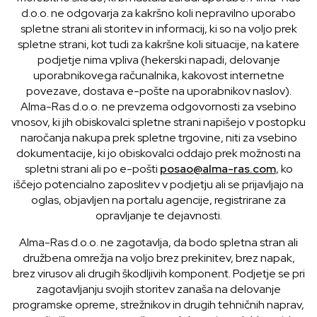
d.o.o. ne odgovarja za kakršno koli nepravilno uporabo
spletne strani ali storitev in informacij, ki so na voljo prek
spletne strani, kot tudi za kakršne koli situacije, na katere
podjetje nima vpliva (hekerski napadi, delovanje
uporabnikovega računalnika, kakovost internetne
povezave, dostava e-pošte na uporabnikov naslov).
Alma-Ras d.o.o. ne prevzema odgovornosti za vsebino
vnosov, ki jih obiskovalci spletne strani napišejo v postopku
naročanja nakupa prek spletne trgovine, niti za vsebino
dokumentacije, ki jo obiskovalci oddajo prek možnosti na
spletni strani ali po e-pošti
posao@alma-ras.com
, ko
iščejo potencialno zaposlitev v podjetju ali se prijavljajo na
oglas, objavljen na portalu agencije, registrirane za
opravljanje te dejavnosti.
Alma-Ras d.o.o. ne zagotavlja, da bodo spletna stran ali
družbena omrežja na voljo brez prekinitev, brez napak,
brez virusov ali drugih škodljivih komponent. Podjetje se pri
zagotavljanju svojih storitev zanaša na delovanje
programske opreme, strežnikov in drugih tehničnih naprav,