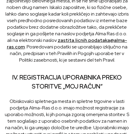
zapolnitvijo delovnega mesta, in se ne sme uporabljati za
noben drug namen. Iskalci zaposlitve, ki so fizične osebe,
lahko dano soglasje kadar koli prekličejo in zahtevajo izbris
vseh predhodno posredovanih podatkov iz interne baze
podatkov brez dodatne obrazložitve tako, da prekličete
soglasje in ga pošljete na naslov podjetja Alma Ras d.o.o.
ali na elektronski naslov
zastita.licnih.podataka@alma-
ras.com
. Posredovani podatki se uporabljajo izključno na
način, predpisan v teh Pravilih in Pogojih uporabe ter v
Politiki zasebnosti, ki je sestavni del teh Pravil.
IV. REGISTRACIJA UPORABNIKA PREKO
STORITVE „MOJ RAČUN“
Obiskovalci spletnega mesta in spletne trgovine v lasti
podjetja Alma-Ras d.o.o. imajo možnost registracije za
uporabo možnosti, ki jih ponuja zgoraj omenjena storitev. S
tem soglašajo z uporabo osebnih podatkov za namen in
na način, ki ga urejajo določbe te uredbe. Uporabniki imajo