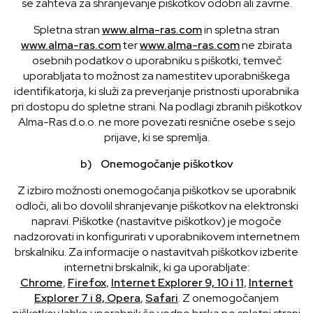
se zahteva za shranjevanje piškotkov odobri ali zavrne.
Spletna stran
www.alma-ras.com
in spletna stran
www.alma-ras.com
ter
www.alma-ras.com
ne zbirata
osebnih podatkov o uporabniku s piškotki, temveč
uporabljata to možnost za namestitev uporabniškega
identifikatorja, ki služi za preverjanje pristnosti uporabnika
pri dostopu do spletne strani. Na podlagi zbranih piškotkov
Alma-Ras d.o.o. ne more povezati resnične osebe s sejo
prijave, ki se spremlja.
b) Onemogočanje piškotkov
Z izbiro možnosti onemogočanja piškotkov se uporabnik
odloči, ali bo dovolil shranjevanje piškotkov na elektronski
napravi. Piškotke (nastavitve piškotkov) je mogoče
nadzorovati in konfigurirati v uporabnikovem internetnem
brskalniku. Za informacije o nastavitvah piškotkov izberite
internetni brskalnik, ki ga uporabljate:
Chrome
,
Firefox
,
Internet Explorer 9, 10 i 11
,
Internet
Explorer 7 i 8,
Opera
,
Safari
. Z onemogočanjem