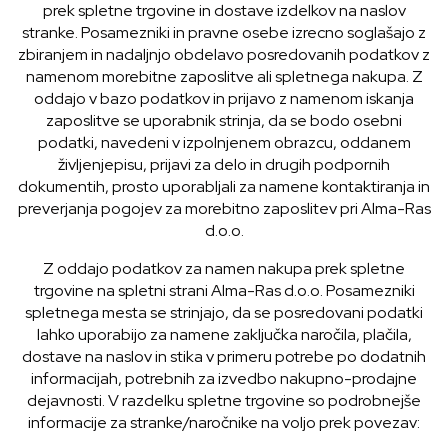
prek spletne trgovine in dostave izdelkov na naslov
stranke. Posamezniki in pravne osebe izrecno soglašajo z
zbiranjem in nadaljnjo obdelavo posredovanih podatkov z
namenom morebitne zaposlitve ali spletnega nakupa. Z
oddajo v bazo podatkov in prijavo z namenom iskanja
zaposlitve se uporabnik strinja, da se bodo osebni
podatki, navedeni v izpolnjenem obrazcu, oddanem
življenjepisu, prijavi za delo in drugih podpornih
dokumentih, prosto uporabljali za namene kontaktiranja in
preverjanja pogojev za morebitno zaposlitev pri Alma-Ras
d.o.o.
Z oddajo podatkov za namen nakupa prek spletne
trgovine na spletni strani Alma-Ras d.o.o. Posamezniki
spletnega mesta se strinjajo, da se posredovani podatki
lahko uporabijo za namene zaključka naročila, plačila,
dostave na naslov in stika v primeru potrebe po dodatnih
informacijah, potrebnih za izvedbo nakupno-prodajne
dejavnosti. V razdelku spletne trgovine so podrobnejše
informacije za stranke/naročnike na voljo prek povezav: