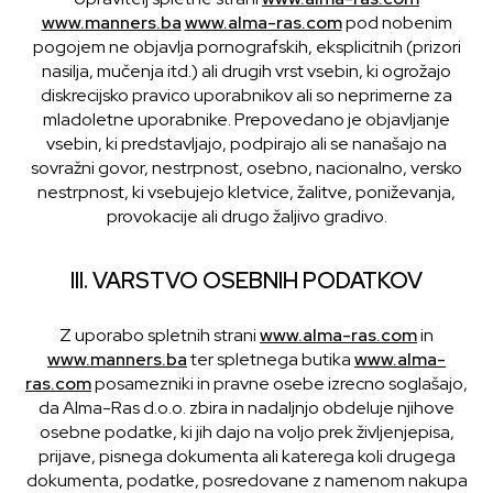
www.manners.ba
www.alma-ras.com
pod nobenim
pogojem ne objavlja pornografskih, eksplicitnih (prizori
nasilja, mučenja itd.) ali drugih vrst vsebin, ki ogrožajo
diskrecijsko pravico uporabnikov ali so neprimerne za
mladoletne uporabnike. Prepovedano je objavljanje
vsebin, ki predstavljajo, podpirajo ali se nanašajo na
sovražni govor, nestrpnost, osebno, nacionalno, versko
nestrpnost, ki vsebujejo kletvice, žalitve, poniževanja,
provokacije ali drugo žaljivo gradivo.
III. VARSTVO OSEBNIH PODATKOV
Z uporabo spletnih strani
www.alma-ras.com
in
www.manners.ba
ter spletnega butika
www.alma-
ras.com
posamezniki in pravne osebe izrecno soglašajo,
da Alma-Ras d.o.o. zbira in nadaljnjo obdeluje njihove
osebne podatke, ki jih dajo na voljo prek življenjepisa,
prijave, pisnega dokumenta ali katerega koli drugega
dokumenta, podatke, posredovane z namenom nakupa