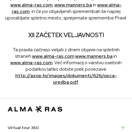
www.alma-ras.com
,
www.manners.ba
in
www.alma-
ras.com
, in če po objavljenih spremembah še naprej
uporabljate spletno mesto, sprejemate spremembe Pravil.
XII ZAČETEK VELJAVNOSTI
Ta pravila začnejo veljati z dnem objave na spletnih
straneh
www.alma-ras.com
www.manners.ba
in
www.alma-ras.com
. Več informacij o varstvu osebnih
podatkov lahko dobite prek povezave
http://azop.hr/images/dokumenti/626/opca-
uredba.pdf
.
Virtual tour 360