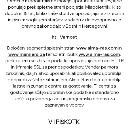
Otroci in mladoletniki ne morejo uporabljati storitev, ki se
ponujajo prek spletne strani podjetja. Mladoletniki, ki so
dopolnili 15 let, lahko naše storitve uporabljajo le z izrecnim
in pisnim soglasjem staršev, v skladu z delovnopravno in
pravno zakonodajo v Bosni in Hercegovini.
h) Varnost
Določeni segmenti spletnih strani
www.alma-ras.com
in
www.manners.ba
ter spletni butik
www.alma-ras.com
,
prek katerih se zbirajo podatki, uporabljajo protokol HTTP
in šifriranje SSL za prenos podatkov. Vendar pa mora
brskalnik, da jih lahko uporabnik ali obiskovalec uporablja,
podpirati zaščito s šifriranjem. Alma-Ras d.o.o. uporablja
lastne in zunanje centre za gostovanje. Ti centri za
gostovanje ščitijo uporabniške podatke s standardno
zaščito požarnega zidu in programsko opremo za
zaznavanje vdorov.
VII PIŠKOTKI