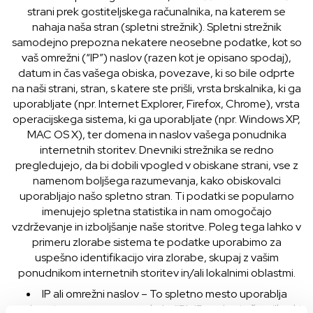
strani prek gostiteljskega računalnika, na katerem se
nahaja naša stran (spletni strežnik). Spletni strežnik
samodejno prepozna nekatere neosebne podatke, kot so
vaš omrežni (“IP”) naslov (razen kot je opisano spodaj),
datum in čas vašega obiska, povezave, ki so bile odprte
na naši strani, stran, s katere ste prišli, vrsta brskalnika, ki ga
uporabljate (npr. Internet Explorer, Firefox, Chrome), vrsta
operacijskega sistema, ki ga uporabljate (npr. Windows XP,
MAC OS X), ter domena in naslov vašega ponudnika
internetnih storitev. Dnevniki strežnika se redno
pregledujejo, da bi dobili vpogled v obiskane strani, vse z
namenom boljšega razumevanja, kako obiskovalci
uporabljajo našo spletno stran. Ti podatki se popularno
imenujejo spletna statistika in nam omogočajo
vzdrževanje in izboljšanje naše storitve. Poleg tega lahko v
primeru zlorabe sistema te podatke uporabimo za
uspešno identifikacijo vira zlorabe, skupaj z vašim
ponudnikom internetnih storitev in/ali lokalnimi oblastmi.
IP ali omrežni naslov – To spletno mesto uporablja
naslove internetnega protokola (IP). IP naslov je številka, ki