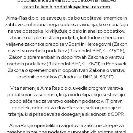
pooblaščenca za varstvo podatkov na naslovu
zastita.licnih.podataka@alma-ras.com
Alma-Ras d.o.o. se zavezuje, da bo upošteval smernice in
zahteve profesionalnega kodeksa ravnanja, ki se nanašajo
na vse postopke, ki vključujejo delo in analizo podatkov,
zbranih na spletni strani podjetja, kot tudi vse trenutno
veljavne zakonske predpise v Bosni in Hercegovini (Zakon
o varstvu osebnih podatkov (“Uradni list BiH”, št. 49/06);
Zakon o spremembah in dopolnitvah Zakona o varstvu
osebnih podatkov (“Uradni list BiH”, št. 76/11) in Popravek
Zakona o spremembah in dopolnitvah Zakona o varstvu
osebnih podatkov (“Uradni list BiH”, št. 89/11″).
V ta namen je Alma Ras d.o.o. uvedla program varstva
podatkov in zasebnosti, ki ga vodi ekipa, ki jo sestavljajo:
pooblaščenec za varstvo osebnih podatkov, IT, pravni
oddelek, oddelek za človeške vire, sektor prodaje in
trženja, ki si prizadeva za doseganje skladnosti z GDPR.
Alma Ras je opredelila in zagotovila zaščitne ukrepe za
zasebne in zaupne podatke o uporabnikih spletne strani