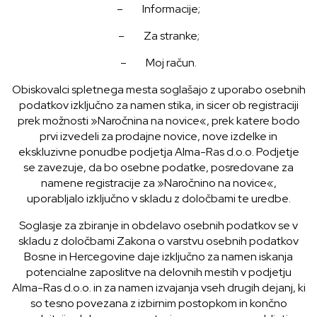
– Informacije;
– Za stranke;
– Moj račun.
Obiskovalci spletnega mesta soglašajo z uporabo osebnih
podatkov izključno za namen stika, in sicer ob registraciji
prek možnosti »Naročnina na novice«, prek katere bodo
prvi izvedeli za prodajne novice, nove izdelke in
ekskluzivne ponudbe podjetja Alma-Ras d.o.o. Podjetje
se zavezuje, da bo osebne podatke, posredovane za
namene registracije za »Naročnino na novice«,
uporabljalo izključno v skladu z določbami te uredbe.
Soglasje za zbiranje in obdelavo osebnih podatkov se v
skladu z določbami Zakona o varstvu osebnih podatkov
Bosne in Hercegovine daje izključno za namen iskanja
potencialne zaposlitve na delovnih mestih v podjetju
Alma-Ras d.o.o. in za namen izvajanja vseh drugih dejanj, ki
so tesno povezana z izbirnim postopkom in končno