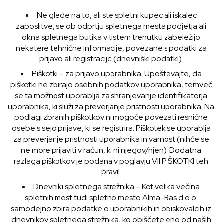
Ne glede na to, ali ste spletni kupec ali iskalec
zaposlitve, se ob odprtju spletnega mesta podjetja ali
okna spletnega butika v tistem trenutku zabeležijo
nekatere tehnične informacije, povezane s podatki za
prijavo ali registracijo (dnevniški podatki).
Piškotki – za prijavo uporabnika. Upoštevajte, da
piškotki ne zbirajo osebnih podatkov uporabnika, temveč
se ta možnost uporablja za shranjevanje identifikatorja
uporabnika, ki služi za preverjanje pristnosti uporabnika. Na
podlagi zbranih piškotkov ni mogoče povezati resnične
osebe s sejo prijave, ki se registrira. Piškotek se uporablja
za preverjanje pristnosti uporabnika in varnost (nihče se
ne more prijaviti v račun, ki ni njegov/njen). Dodatna
razlaga piškotkov je podana v poglavju VII PIŠKOTKI teh
pravil.
Dnevniki spletnega strežnika – Kot velika večina
spletnih mest tudi spletno mesto Alma-Ras d.o.o.
samodejno zbira podatke o uporabnikih in obiskovalcih iz
dnevnikov spletnega strežnika, ko obiščete eno od naših