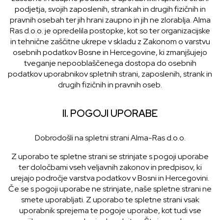
podjetja, svojih zaposlenih, strankah in drugih fizičnih in
pravnih osebah ter jih hrani zaupno in jih ne zlorablja. Alma
Ras d.o.o. je opredelila postopke, kot so ter organizacijske
in tehnične zaščitne ukrepe v skladu z Zakonom o varstvu
osebnih podatkov Bosne in Hercegovine, ki zmanjšujejo
tveganje nepooblaščenega dostopa do osebnih
podatkov uporabnikov spletnih strani, zaposlenih, strank in
drugih fizičnih in pravnih oseb.
II. POGOJI UPORABE
Dobrodošli na spletni strani Alma-Ras d.o.o.
Z uporabo te spletne strani se strinjate s pogoji uporabe
ter določbami vseh veljavnih zakonov in predpisov, ki
urejajo področje varstva podatkov v Bosni in Hercegovini.
Če se s pogoji uporabe ne strinjate, naše spletne strani ne
smete uporabljati. Z uporabo te spletne strani vsak
uporabnik sprejema te pogoje uporabe, kot tudi vse