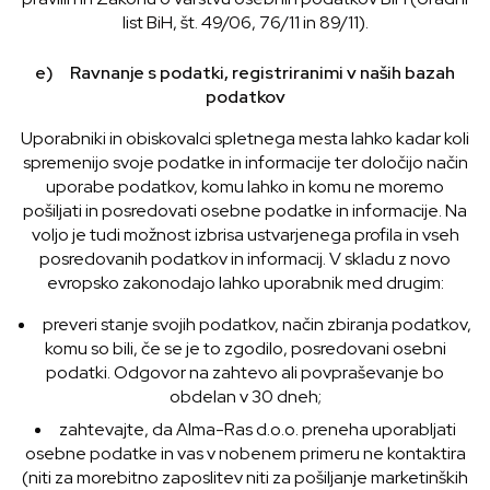
list BiH, št. 49/06, 76/11 in 89/11).
e) Ravnanje s podatki, registriranimi v naših bazah
podatkov
Uporabniki in obiskovalci spletnega mesta lahko kadar koli
spremenijo svoje podatke in informacije ter določijo način
uporabe podatkov, komu lahko in komu ne moremo
pošiljati in posredovati osebne podatke in informacije. Na
voljo je tudi možnost izbrisa ustvarjenega profila in vseh
posredovanih podatkov in informacij. V skladu z novo
evropsko zakonodajo lahko uporabnik med drugim:
preveri stanje svojih podatkov, način zbiranja podatkov,
komu so bili, če se je to zgodilo, posredovani osebni
podatki. Odgovor na zahtevo ali povpraševanje bo
obdelan v 30 dneh;
zahtevajte, da Alma-Ras d.o.o. preneha uporabljati
osebne podatke in vas v nobenem primeru ne kontaktira
(niti za morebitno zaposlitev niti za pošiljanje marketinških