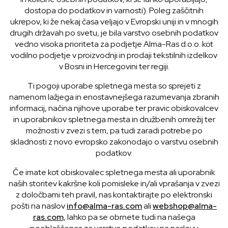
dostopa do podatkov in varnosti). Poleg zaščitnih
ukrepov, ki že nekaj časa veljajo v Evropski uniji in v mnogih
drugih državah po svetu, je bila varstvo osebnih podatkov
vedno visoka prioriteta za podjetje Alma-Ras d.o.o. kot
vodilno podjetje v proizvodnji in prodaji tekstilnih izdelkov
v Bosni in Hercegovini ter regiji.
Ti pogoji uporabe spletnega mesta so sprejeti z
namenom lažjega in enostavnejšega razumevanja zbranih
informacij, načina njihove uporabe ter pravic obiskovalcev
in uporabnikov spletnega mesta in družbenih omrežij ter
možnosti v zvezi s tem, pa tudi zaradi potrebe po
skladnosti z novo evropsko zakonodajo o varstvu osebnih
podatkov.
Če imate kot obiskovalec spletnega mesta ali uporabnik
naših storitev kakršne koli pomisleke in/ali vprašanja v zvezi
z določbami teh pravil, nas kontaktirajte po elektronski
pošti na naslov
info@alma-ras.com
ali
webshop@alma-
ras.com
, lahko pa se obrnete tudi na našega