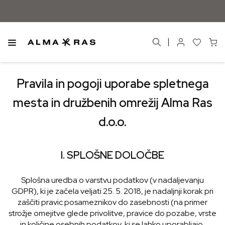
Pravila in pogoji uporabe spletnega
mesta in družbenih omrežij Alma Ras
d.o.o.
I. SPLOŠNE DOLOČBE
Splošna uredba o varstvu podatkov (v nadaljevanju
GDPR), ki je začela veljati 25. 5. 2018, je nadaljnji korak pri
zaščiti pravic posameznikov do zasebnosti (na primer
strožje omejitve glede privolitve, pravice do pozabe, vrste
in količine osebnih podatkov, ki se lahko uporabljajo,