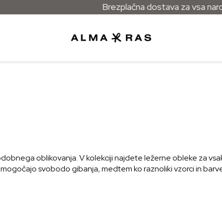
Brezplačna dostava za vsa naročil
odobnega oblikovanja. V kolekciji najdete ležerne obleke za vsa
n omogočajo svobodo gibanja, medtem ko raznoliki vzorci in barve 
 model izžareva pozornost do podrobnosti in kakovost izdelave. 
 okus.