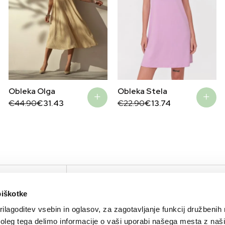
Obleka Olga
Obleka Stela
Original
Current
Original
Current
€
44.90
€
31.43
€
22.90
€
13.74
price
price
price
price
was:
is:
was:
is:
€44.90.
€31.43.
€22.90.
€13.74.
IRTUAL TOUR
PODJETJE
KONTAKTIRAJTE NAS
piškotke
O nas
Kontakt
ilagoditev vsebin in oglasov, za zagotavljanje funkcij družbenih 
Znamke
Press
leg tega delimo informacije o vaši uporabi našega mesta z našim