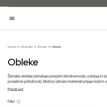
Domov
Alma Ras
Ženske
Obleke
Obleke
Ženske obleke prinašajo preplet ženstvenosti, udobja in s
posebne priložnosti. Skrbno izbrani materiali prijajo koži i
obleko za službo, sproščene dni ali slovesnejši izhod, vsak
Prikaži več
skozi različne priložnosti, v izboru krojev za vsak letni čas in
Filtri