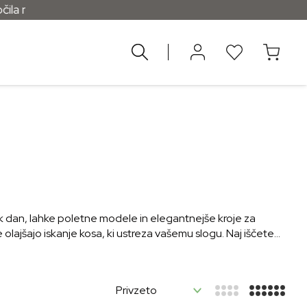
a nad 55 €
k dan, lahke poletne modele in elegantnejše kroje za
olajšajo iskanje kosa, ki ustreza vašemu slogu. Naj iščete
Poiščite obleko, ki poudari vašo postavo in vas spremlja