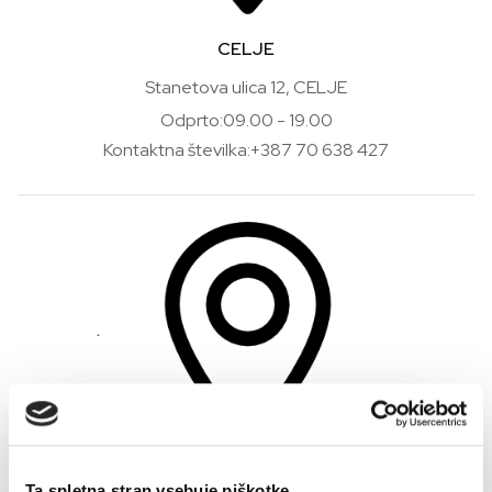
CELJE
Stanetova ulica 12, CELJE
Odprto:09.00 - 19.00
Kontaktna številka:+387 70 638 427
NAKUPOVALNI CENTER MAXIMUS
Ta spletna stran vsebuje piškotke