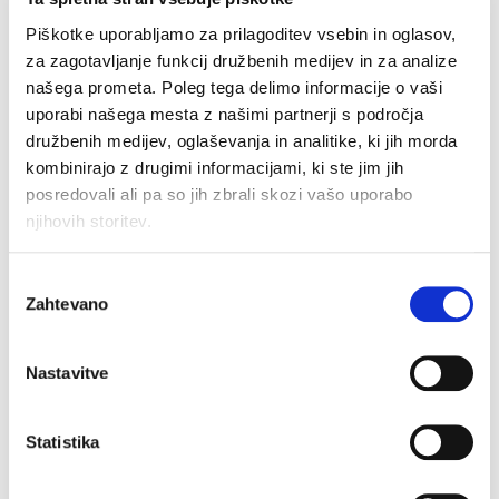
Ulica Štefana Kovača 43, Murska Sobota
Piškotke uporabljamo za prilagoditev vsebin in oglasov,
za zagotavljanje funkcij družbenih medijev in za analize
Odprto:09.00 - 20.00
našega prometa. Poleg tega delimo informacije o vaši
Kontaktna številka:+387 70 433 676
uporabi našega mesta z našimi partnerji s področja
družbenih medijev, oglaševanja in analitike, ki jih morda
kombinirajo z drugimi informacijami, ki ste jim jih
posredovali ali pa so jih zbrali skozi vašo uporabo
njihovih storitev.
MODIANA
Izbira
Zahtevano
soglasja
MARIBOR (1135)
Eve Lovše 1, Maribor
Nastavitve
Statistika
LJUBLJANA ŠIŠKA (1395)