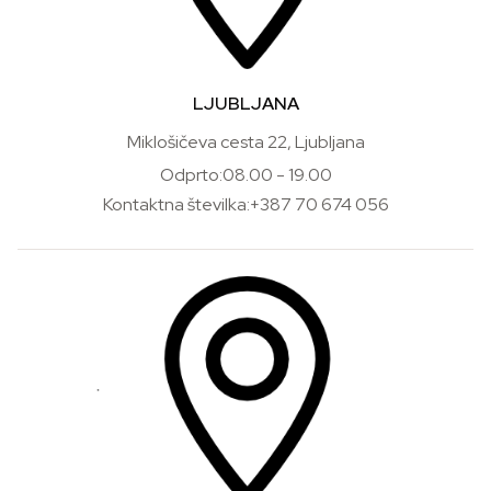
LJUBLJANA
Miklošičeva cesta 22, Ljubljana
Odprto:08.00 - 19.00
Kontaktna številka:+387 70 674 056