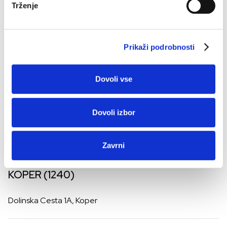
Trženje
Cesta Ljubljanske Brigade 33, Ljubljana
KRANJ (1290)
Prikaži podrobnosti
Cesta Staneta Žagarja 69, Kranj
Dovoli vse
NOVO MESTO (1320)
Dovoli izbor
Ljubljanska Cesta 47, Novo mesto
Zavrni
KOPER (1240)
Dolinska Cesta 1A, Koper