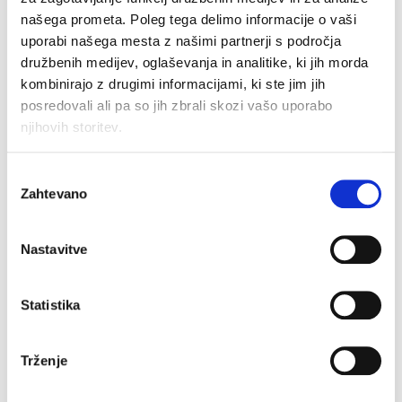
našega prometa. Poleg tega delimo informacije o vaši
Spodnja majica Roko
Spodnja majica
Adriano
uporabi našega mesta z našimi partnerji s področja
€
11.90
€
14.90
družbenih medijev, oglaševanja in analitike, ki jih morda
kombinirajo z drugimi informacijami, ki ste jim jih
posredovali ali pa so jih zbrali skozi vašo uporabo
–40%
njihovih storitev.
Izbira
Zahtevano
soglasja
Nastavitve
Statistika
Spodnja majica
Trženje
Lorens
Original
Current
€
14.90
€
8.94
Spodnja majica Leo
price
price