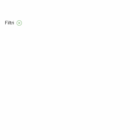
Filtri
Domov
Manners
Moški
spodnja majica
Spodnja Majica
–30%