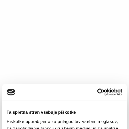
Spodnja majica Alan
Spodnja majica
Comfort
Original
Current
€
14.90
€
10.43
price
price
€
15.90
was:
is:
€14.90.
€10.43.
Ta spletna stran vsebuje piškotke
Piškotke uporabljamo za prilagoditev vsebin in oglasov,
za zagotavljanje funkcij družbenih medijev in za analize