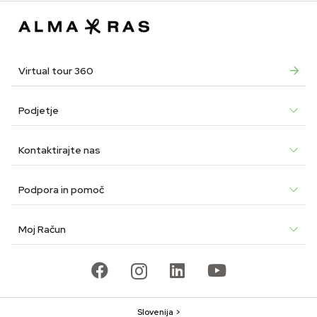
€14.90.
€10.43.
€12.9
€7.74
Virtual tour 360
Podjetje
Kontaktirajte nas
Podpora in pomoč
Moj Račun
Slovenija >