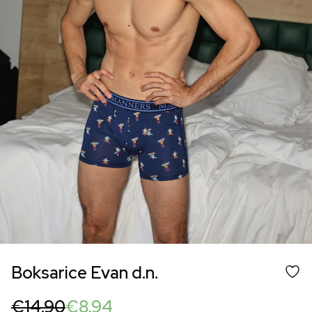
Boksarice Evan d.n.
Original
Current
€
14.90
€
8.94