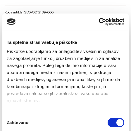
price
price
was:
is:
Koda artikla: SLO-GD12189-000
€14.90.
€8.94.
BARVE
Ta spletna stran vsebuje piškotke
VELIKOST ZA MOŠKE
Piškotke uporabljamo za prilagoditev vsebin in oglasov,
48
50
52
54
56
za zagotavljanje funkcij družbenih medijev in za analize
našega prometa. Poleg tega delimo informacije o vaši
Kalkulator velikosti
uporabi našega mesta z našimi partnerji s področja
družbenih medijev, oglaševanja in analitike, ki jih morda
-
+
DODAJ V KOŠARICO
kombinirajo z drugimi informacijami, ki ste jim jih
posredovali ali pa so jih zbrali skozi vašo uporabo
njihovih storitev.
Izbira
Zahtevano
soglasja
Brezplačno
Dostava 48 ur
Več možnosti
Varno plačilo
Hitro,
Bre