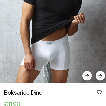
Boksarice Dino
€
11.90