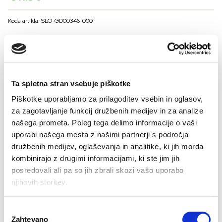
Koda artikla: SLO-GD00346-000
BARVE
VELIKOST ZA MOŠKE
Ta spletna stran vsebuje piškotke
48
50
52
54
56
Piškotke uporabljamo za prilagoditev vsebin in oglasov,
za zagotavljanje funkcij družbenih medijev in za analize
Kalkulator velikosti
našega prometa. Poleg tega delimo informacije o vaši
uporabi našega mesta z našimi partnerji s področja
-
+
DODAJ V KOŠARICO
družbenih medijev, oglaševanja in analitike, ki jih morda
kombinirajo z drugimi informacijami, ki ste jim jih
posredovali ali pa so jih zbrali skozi vašo uporabo
V naši liniji BASIC boste našli modele, ki bodo najboljša osnova za vse, kar
njihovih storitev.
oblečete in ki vam bodo dajali prijeten občutek skozi ves dan.
Sestava:
95%
Preberi vse
bombaž 5% elastan
Izbira
Zahtevano
soglasja