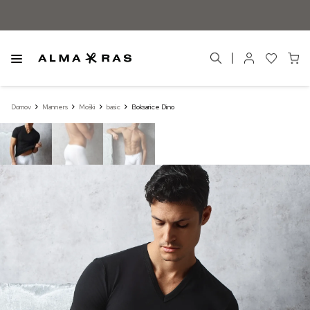
Domov
Manners
Moški
basic
Boksarice Dino