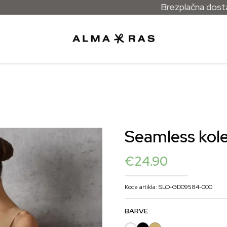
Brezplačna dostava za vs
Seamless kol
€
24.90
Koda artikla: SLO-GD09584-000
BARVE