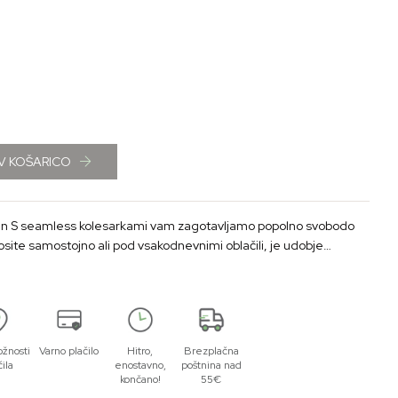
V KOŠARICO
 nosite samostojno ali pod vsakodnevnimi oblačili, je udobje
zagotovljeno. Na vaših outfitih se ne bodo odslikavale.
žnosti
Varno plačilo
Hitro,
Brezplačna
čila
enostavno,
poštnina nad
končano!
55€