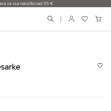
a naročila nad 55 €
esarke