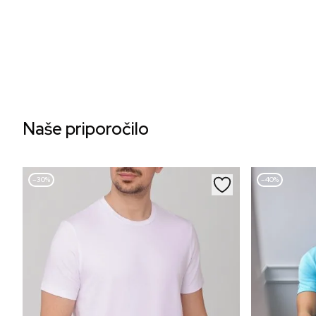
Naše priporočilo
–30%
–40%