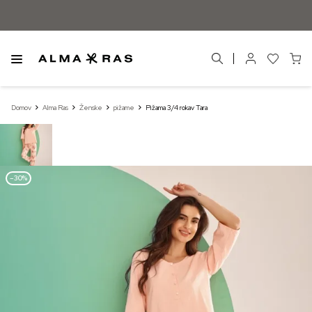
Domov
Alma Ras
Ženske
pižame
Pižama 3/4 rokav Tara
–30%