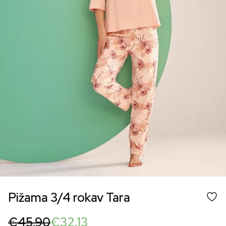
Pižama 3/4 rokav Tara
Original
Current
€
45.90
€
32.13