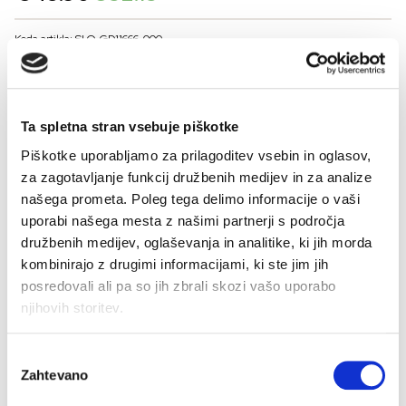
price
price
was:
is:
Koda artikla: SLO-GD11666-000
€45.90.
€32.13.
BARVE
Ta spletna stran vsebuje piškotke
VELIKOST
Piškotke uporabljamo za prilagoditev vsebin in oglasov,
za zagotavljanje funkcij družbenih medijev in za analize
38
40
42
44
46
48
50
našega prometa. Poleg tega delimo informacije o vaši
Kalkulator velikosti
uporabi našega mesta z našimi partnerji s področja
družbenih medijev, oglaševanja in analitike, ki jih morda
-
+
DODAJ V KOŠARICO
kombinirajo z drugimi informacijami, ki ste jim jih
posredovali ali pa so jih zbrali skozi vašo uporabo
njihovih storitev.
Sestava: 100% bombaž single
Izbira
Zahtevano
soglasja