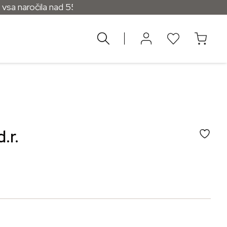
očila nad 55 €
.r.