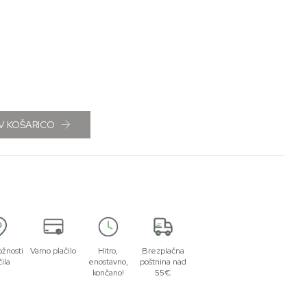
V KOŠARICO
žnosti
Varno plačilo
Hitro,
Brezplačna
čila
enostavno,
poštnina nad
končano!
55€