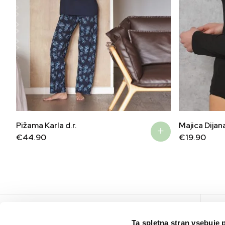
Pižama Karla d.r.
Majica Dijana
€
44.90
€
19.90
V
Ta spletna stran vsebuje 