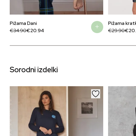
Pižama Dani
Pižama krat
Original
Current
Original
Current
€
34.90
€
20.94
€
29.90
€
20
price
price
price
price
was:
is:
was:
is:
€34.90.
€20.94.
€29.90.
€20.93.
Sorodni izdelki