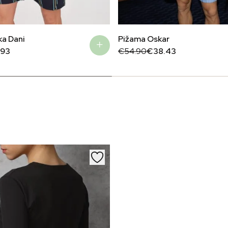
ka Dani
Pižama Oskar
Original
Current
.93
€
54.90
€
38.43
price
price
was:
is:
€54.90.
€38.43.