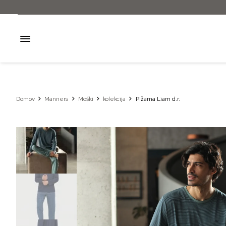
Domov
Manners
Moški
kolekcija
Pižama Liam d.r.