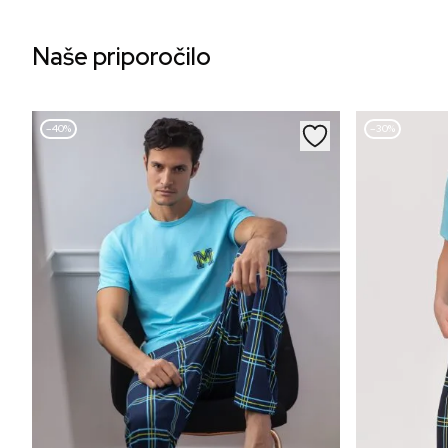
Naše priporočilo
–40%
–30%