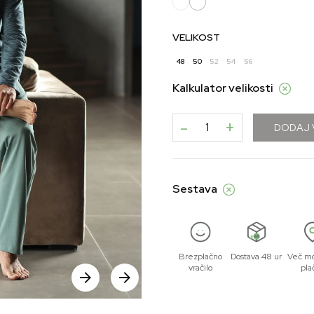
VELIKOST
48
50
52
54
56
Kalkulator velikosti
-
+
DODAJ 
Sestava
Brezplačno
Dostava 48 ur
Več mo
vračilo
pla