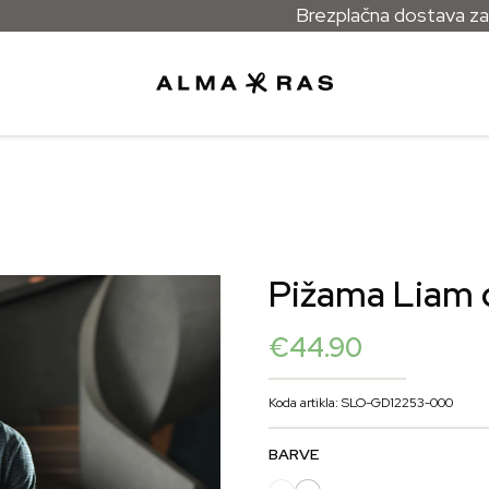
Brezplačna dostava za vsa nar
Pižama Liam d
€
44.90
Koda artikla: SLO-GD12253-000
BARVE