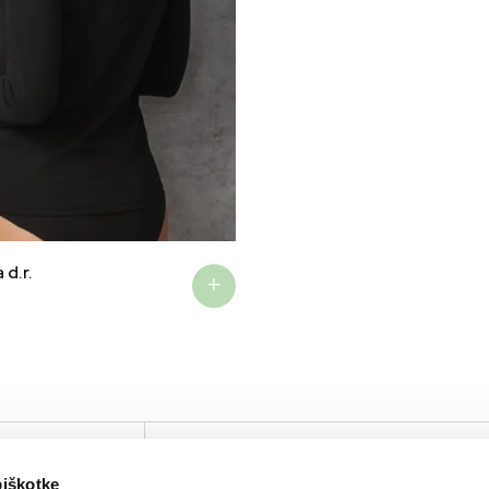
 d.r.
IRTUAL TOUR
PODJETJE
KONTAKTIRAJTE NAS
piškotke