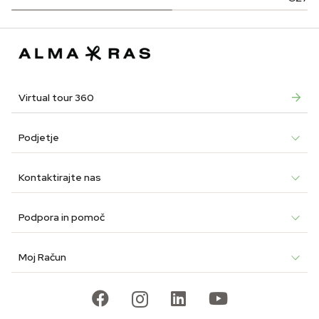
was:
is:
was:
is:
price
price
€8.90.
€6.23.
€29.90.
€20.93.
was:
is:
€27.9
€19.5
Virtual tour 360
Podjetje
Kontaktirajte nas
Podpora in pomoč
Moj Račun