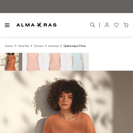
Domov
Alma Ras
Ženske
kolekcija
Spalna srajca Fiona
–50%