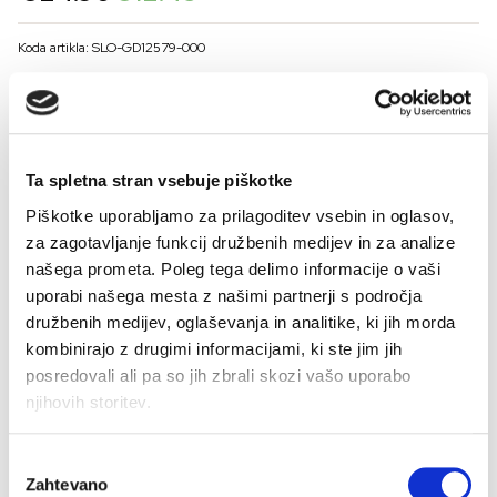
price
price
was:
is:
Koda artikla: SLO-GD12579-000
€24.90.
€12.45.
BARVE
VELIKOST
Ta spletna stran vsebuje piškotke
Piškotke uporabljamo za prilagoditev vsebin in oglasov,
36
38
40
42
44
46
za zagotavljanje funkcij družbenih medijev in za analize
Kalkulator velikosti
našega prometa. Poleg tega delimo informacije o vaši
uporabi našega mesta z našimi partnerji s področja
-
+
DODAJ V KOŠARICO
družbenih medijev, oglaševanja in analitike, ki jih morda
kombinirajo z drugimi informacijami, ki ste jim jih
posredovali ali pa so jih zbrali skozi vašo uporabo
njihovih storitev.
Sestava:
Izbira
Zahtevano
soglasja