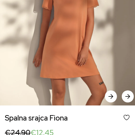
Spalna srajca Fiona
Original
Current
€
24.90
€
12.45