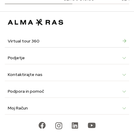
was:
is:
price
price
price
price
€29.90.
€20.93.
was:
is:
was:
is:
€27.90.
€19.53.
€24.9
€12.4
Virtual tour 360
Podjetje
Kontaktirajte nas
Podpora in pomoč
Moj Račun