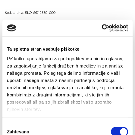
price
price
was:
is:
Koda artikla: SLO-GD12569-000
€8.90.
€6.23.
BARVE
VELIKOST
Ta spletna stran vsebuje piškotke
Piškotke uporabljamo za prilagoditev vsebin in oglasov,
36
38
40
42
44
46
za zagotavljanje funkcij družbenih medijev in za analize
Kalkulator velikosti
našega prometa. Poleg tega delimo informacije o vaši
uporabi našega mesta z našimi partnerji s področja
-
+
DODAJ V KOŠARICO
družbenih medijev, oglaševanja in analitike, ki jih morda
kombinirajo z drugimi informacijami, ki ste jim jih
posredovali ali pa so jih zbrali skozi vašo uporabo
njihovih storitev.
Sestava:
Izbira
Zahtevano
soglasja