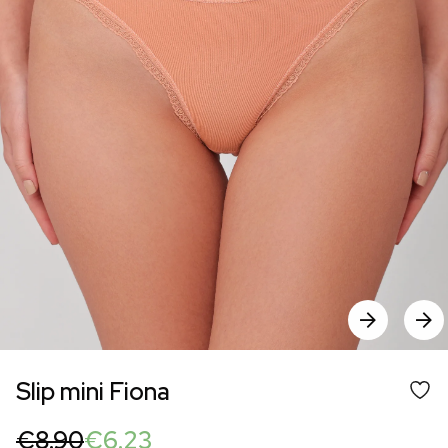
Slip mini Fiona
Original
Current
€
8.90
€
6.23