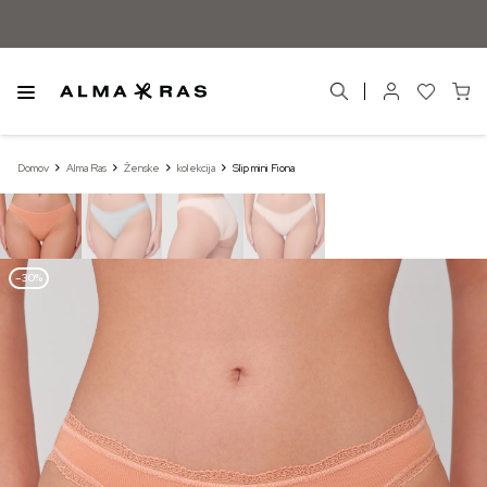
Domov
Alma Ras
Ženske
kolekcija
Slip mini Fiona
–30%