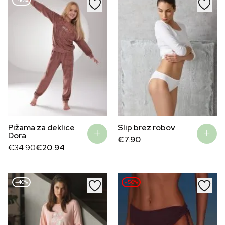
–40%
Pižama za deklice
Slip brez robov
Dora
€
7.90
Original
Current
€
34.90
€
20.94
price
price
was:
is:
€34.90.
€20.94.
–40%
–50%