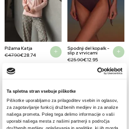
Pižama Katja
Spodnji del kopalk -
slip z vrvicami
Original
Current
€
47.90
€
28.74
price
price
Original
Current
€
25.90
€
12.95
was:
is:
price
price
€47.90.
€28.74.
was:
is:
€25.90.
€12.95.
–40%
Ta spletna stran vsebuje piškotke
Piškotke uporabljamo za prilagoditev vsebin in oglasov,
za zagotavljanje funkcij družbenih medijev in za analize
našega prometa. Poleg tega delimo informacije o vaši
uporabi našega mesta z našimi partnerji s področja
družbenih medijev, oglaševanja in analitike, ki jih morda