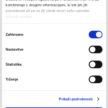
kombinirajo z drugimi informacijami, ki ste jim jih
posredovali ali pa so jih zbrali skozi vašo uporabo
njihovih storitev.
Boksarice David k.n.
Top Seamless
Original
Current
€
12.90
€
7.74
€
19.90
price
price
Izbira
was:
is:
Zahtevano
soglasja
€12.90.
€7.74.
–40%
Nastavitve
Statistika
Trženje
Prikaži podrobnosti
Spodnja majica
Obleka Lea
Emina