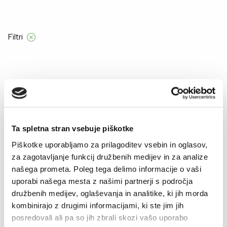
Filtri
Domov
Product Barve
VZOREC MAJHNE GRAFIKE
VZOREC MAJHNE GRAFIKE
Ta spletna stran vsebuje piškotke
Piškotke uporabljamo za prilagoditev vsebin in oglasov,
za zagotavljanje funkcij družbenih medijev in za analize
–30%
našega prometa. Poleg tega delimo informacije o vaši
uporabi našega mesta z našimi partnerji s področja
družbenih medijev, oglaševanja in analitike, ki jih morda
kombinirajo z drugimi informacijami, ki ste jim jih
posredovali ali pa so jih zbrali skozi vašo uporabo