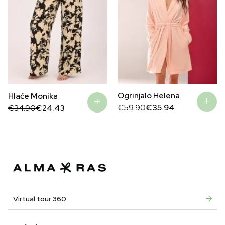
Ogrinjalo Helena
Hlače Monika
Original
Current
Original
Current
€
59.90
€
35.94
€
34.90
€
24.43
price
price
price
price
was:
is:
was:
is:
€59.90.
€35.94.
€34.90.
€24.43.
Virtual tour 360