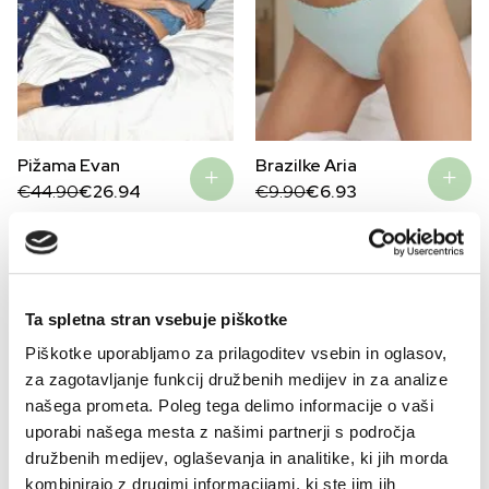
Pižama Evan
Brazilke Aria
Original
Current
Original
Current
€
44.90
€
26.94
€
9.90
€
6.93
price
price
price
price
was:
is:
was:
is:
€44.90.
€26.94.
€9.90.
€6.93.
–30%
–30%
Ta spletna stran vsebuje piškotke
Piškotke uporabljamo za prilagoditev vsebin in oglasov,
za zagotavljanje funkcij družbenih medijev in za analize
našega prometa. Poleg tega delimo informacije o vaši
uporabi našega mesta z našimi partnerji s področja
družbenih medijev, oglaševanja in analitike, ki jih morda
kombinirajo z drugimi informacijami, ki ste jim jih