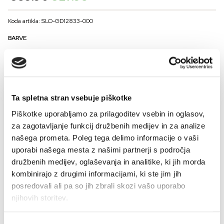
price
price
was:
is:
Koda artikla: SLO-GD12833-000
€39.90.
€27.93.
BARVE
VELIKOST
Ta spletna stran vsebuje piškotke
36
38
40
42
44
Piškotke uporabljamo za prilagoditev vsebin in oglasov,
Kalkulator velikosti
za zagotavljanje funkcij družbenih medijev in za analize
našega prometa. Poleg tega delimo informacije o vaši
-
+
DODAJ V KOŠARICO
uporabi našega mesta z našimi partnerji s področja
družbenih medijev, oglaševanja in analitike, ki jih morda
kombinirajo z drugimi informacijami, ki ste jim jih
Lea
ni
navadna
trenirka.
Ima
drugačen
kroj
in
čvrstejši
cotton
fleece
,
ki
lepo
posredovali ali pa so jih zbrali skozi vašo uporabo
drži
obliko.
Dovolj
sproščena,
da
lahko
dihaš,
in
dovolj
strukturirana,
da
izgledaš
njihovih storitev.
samozavestno.
Preberi vse
Ni
samo
za »
na
hitro«.
Je
kos,
ki
nosi
celoten
outfit.
Model
je
visok
178
cm
in
nosi
velikost
38.
Sestava: