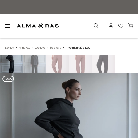
Domov
Alma Ras
Ženske
kolekcija
Trenirka hlače Lea
–30%