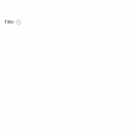
Filtri
Domov
Product Barve
BARVA VINA
BARVA VINA
–50%
–50%