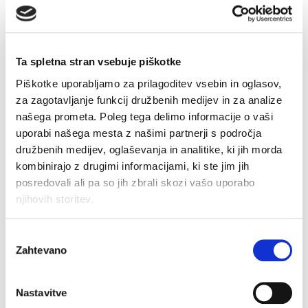
Zgornji del kopalk -
top
Zgornji del kopalk –
triangle
Original
Current
€
59.90
€
29.95
price
price
Original
Current
€
37.90
€
18.95
was:
is:
price
price
Ta spletna stran vsebuje piškotke
€59.90.
€29.95.
was:
is:
€37.90.
€18.95.
Piškotke uporabljamo za prilagoditev vsebin in oglasov,
–50%
–50%
za zagotavljanje funkcij družbenih medijev in za analize
našega prometa. Poleg tega delimo informacije o vaši
uporabi našega mesta z našimi partnerji s področja
družbenih medijev, oglaševanja in analitike, ki jih morda
kombinirajo z drugimi informacijami, ki ste jim jih
posredovali ali pa so jih zbrali skozi vašo uporabo
njihovih storitev.
Izbira
Zahtevano
soglasja
Zgornji del kopalk -
Spodnji del kopalk -
bikini
slip
Nastavitve
Original
Current
Original
Current
€
34.90
€
17.45
€
21.90
€
10.95
price
price
price
price