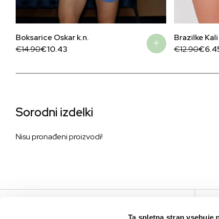
Boksarice Oskar k.n.
Brazilke Kali
Original
Current
Original
Current
€
14.90
€
10.43
€
12.90
€
6.4
price
price
price
price
was:
is:
was:
is:
€14.90.
€10.43.
€12.90.
€6.45.
Sorodni izdelki
Nisu pronađeni proizvodi!
V
Ta spletna stran vsebuje 