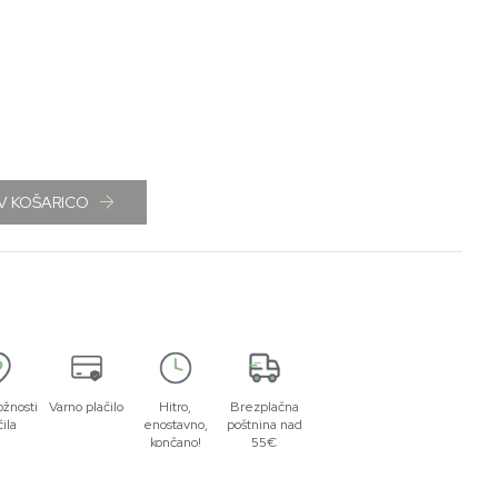
V KOŠARICO
žnosti
Varno plačilo
Hitro,
Brezplačna
čila
enostavno,
poštnina nad
končano!
55€