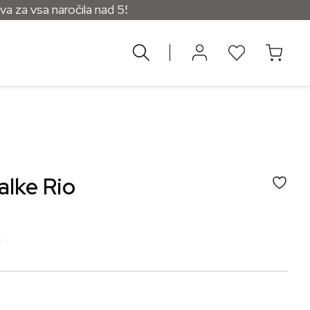
sa naročila nad 55 €
lke Rio