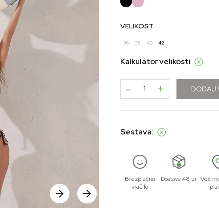
VELIKOST
36
38
40
42
Kalkulator velikosti
-
+
DODAJ 
Sestava:
Brezplačno
Dostava 48 ur
Več mo
vračilo
pla