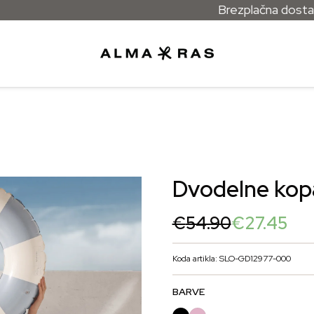
Brezplačna dostava za v
Dvodelne kopa
Original
Current
€
54.90
€
27.45
price
price
was:
is:
Koda artikla: SLO-GD12977-000
€54.90.
€27.45.
BARVE