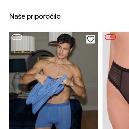
Naše priporočilo
–30%
–50%