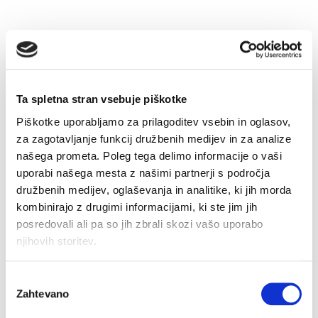
–30%
–30%
Ta spletna stran vsebuje piškotke
Piškotke uporabljamo za prilagoditev vsebin in oglasov,
za zagotavljanje funkcij družbenih medijev in za analize
našega prometa. Poleg tega delimo informacije o vaši
uporabi našega mesta z našimi partnerji s področja
Boksarice Oskar d.n.
Majica Oskar
družbenih medijev, oglaševanja in analitike, ki jih morda
Original
Current
Original
Current
€
14.90
€
10.43
€
24.90
€
17.43
kombinirajo z drugimi informacijami, ki ste jim jih
price
price
price
price
was:
is:
was:
is:
posredovali ali pa so jih zbrali skozi vašo uporabo
€14.90.
€10.43.
€24.90.
€17.43.
njihovih storitev.
–40%
–40%
Izbira
Zahtevano
soglasja