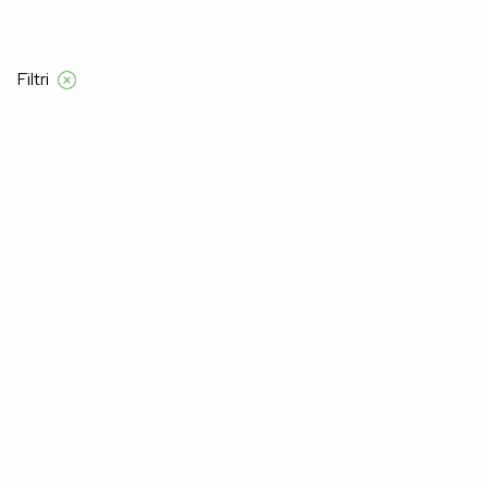
Filtri
Domov
Product Velikost
54
54
–30%
–40%