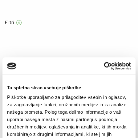
ročila nad 55 €
Filtri
Domov
Product Velikost
2/3
2/3
Ta spletna stran vsebuje piškotke
–50%
–50%
Piškotke uporabljamo za prilagoditev vsebin in oglasov,
za zagotavljanje funkcij družbenih medijev in za analize
našega prometa. Poleg tega delimo informacije o vaši
uporabi našega mesta z našimi partnerji s področja
družbenih medijev, oglaševanja in analitike, ki jih morda
kombinirajo z drugimi informacijami, ki ste jim jih