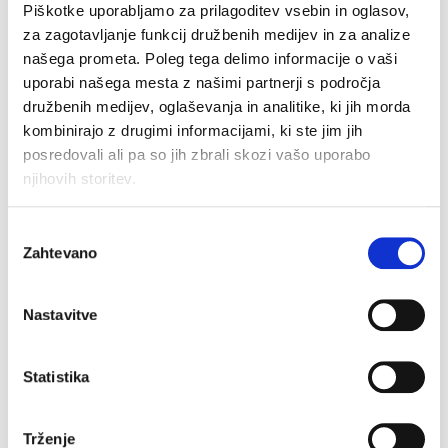
Piškotke uporabljamo za prilagoditev vsebin in oglasov,
za zagotavljanje funkcij družbenih medijev in za analize
našega prometa. Poleg tega delimo informacije o vaši
uporabi našega mesta z našimi partnerji s področja
družbenih medijev, oglaševanja in analitike, ki jih morda
Hlače Adam
Kratke hlače Adam
kombinirajo z drugimi informacijami, ki ste jim jih
Original
Current
Original
Current
€
39.90
€
23.94
€
32.90
€
19.74
price
price
price
price
posredovali ali pa so jih zbrali skozi vašo uporabo
was:
is:
was:
is:
njihovih storitev.
€39.90.
€23.94.
€32.90.
€19.74.
–40%
Izbira
Zahtevano
soglasja
Nastavitve
Statistika
Trženje