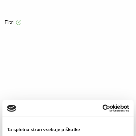
a nad 55 €
Filtri
Domov
Product Velikost za moške
L
L
–40%
–40%
Ta spletna stran vsebuje piškotke