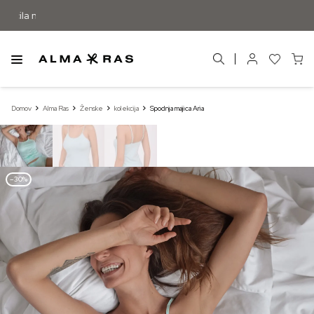
Domov
Alma Ras
Ženske
kolekcija
Spodnja majica Aria
–30%