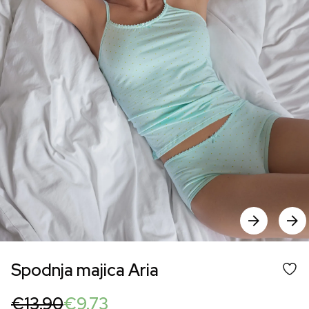
Spodnja majica Aria
Original
Current
€
13.90
€
9.73