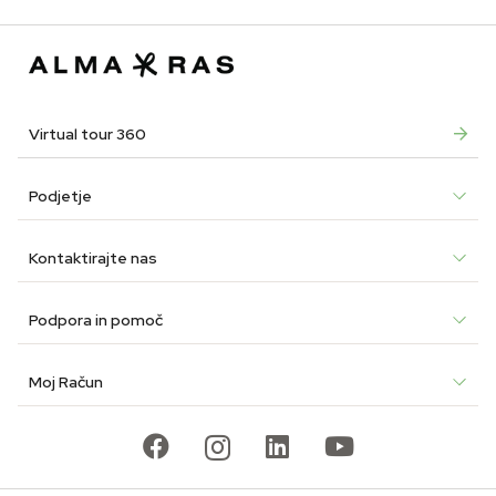
was:
is:
was:
is:
was:
is:
€44.90.
€31.43.
€29.90.
€20.93.
€24.9
€17.4
Virtual tour 360
Podjetje
Kontaktirajte nas
Podpora in pomoč
Moj Račun