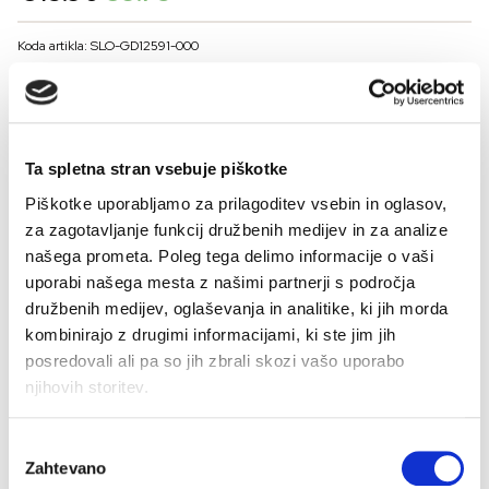
price
price
was:
is:
Koda artikla: SLO-GD12591-000
€13.90.
€9.73.
BARVE
Ta spletna stran vsebuje piškotke
VELIKOST
Piškotke uporabljamo za prilagoditev vsebin in oglasov,
36
38
40
42
44
46
za zagotavljanje funkcij družbenih medijev in za analize
Kalkulator velikosti
našega prometa. Poleg tega delimo informacije o vaši
uporabi našega mesta z našimi partnerji s področja
-
+
družbenih medijev, oglaševanja in analitike, ki jih morda
DODAJ V KOŠARICO
kombinirajo z drugimi informacijami, ki ste jim jih
posredovali ali pa so jih zbrali skozi vašo uporabo
njihovih storitev.
Sestava:
Izbira
Zahtevano
soglasja