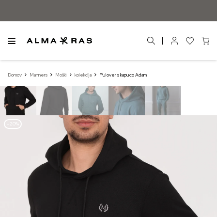
Domov
Manners
Moški
kolekcija
Pulover s kapuco Adam
–20%