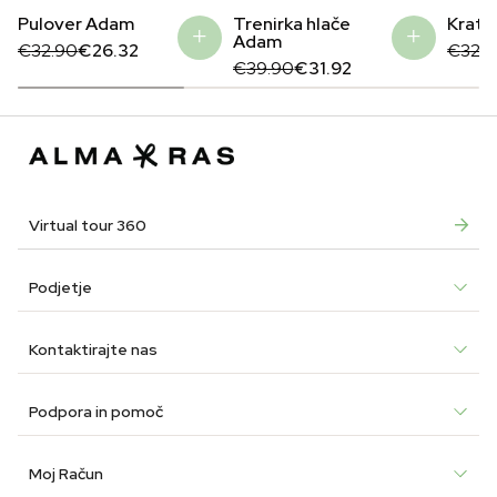
Pulover Adam
Trenirka hlače
Kratk
Adam
Original
Current
Origin
Curre
€
32.90
€
26.32
€
32.
price
price
Original
Current
price
price
€
39.90
€
31.92
was:
is:
price
price
was:
is:
€32.90.
€26.32.
was:
is:
€32.9
€26.3
€39.90.
€31.92.
Virtual tour 360
Podjetje
Kontaktirajte nas
Podpora in pomoč
Moj Račun