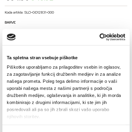
price
price
was:
is:
Koda artikla: SLO-GD12831-000
€54.90.
€43.92.
BARVE
VELIKOST
Ta spletna stran vsebuje piškotke
L
M
XL
XXL
Piškotke uporabljamo za prilagoditev vsebin in oglasov,
Kalkulator velikosti
za zagotavljanje funkcij družbenih medijev in za analize
našega prometa. Poleg tega delimo informacije o vaši
-
+
DODAJ V KOŠARICO
uporabi našega mesta z našimi partnerji s področja
družbenih medijev, oglaševanja in analitike, ki jih morda
kombinirajo z drugimi informacijami, ki ste jim jih
Funkcionalen kroj, praktični žepi, ravne linije – preprostost, ki jo potrebuje.
posredovali ali pa so jih zbrali skozi vašo uporabo
Moški pulover z dolgimi rokavi iz mehkega in prijetnega bombažnega
njihovih storitev.
materiala –
Preberi vse
cotton fleece
, ki zagotavlja udobje skozi ves dan.
Sestava: