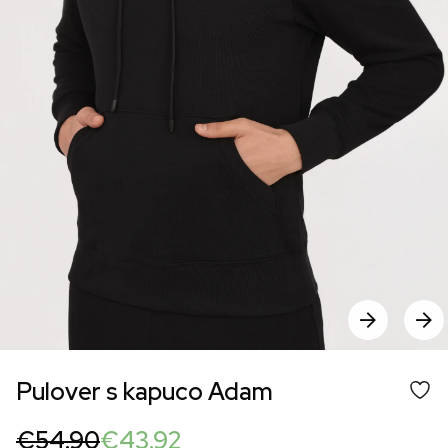
Pulover s kapuco Adam
Original
Current
€
54.90
€
43.92