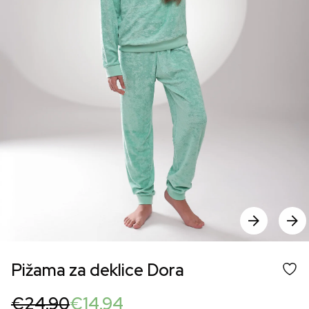
Pižama za deklice Dora
Original
Current
€
24.90
€
14.94