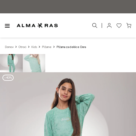
Domov
Otroci
Kids
Pižame
Pižama za deklice Dora
–40%