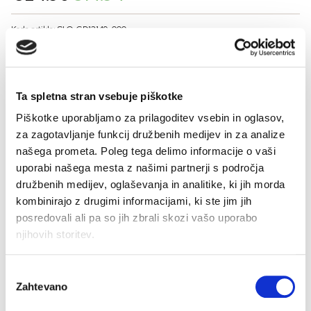
price
price
was:
is:
Koda artikla: SLO-GD12149-000
€24.90.
€14.94.
BARVE
Ta spletna stran vsebuje piškotke
VELIKOST
Piškotke uporabljamo za prilagoditev vsebin in oglasov,
za zagotavljanje funkcij družbenih medijev in za analize
2
4
6
8
našega prometa. Poleg tega delimo informacije o vaši
-
+
uporabi našega mesta z našimi partnerji s področja
DODAJ V KOŠARICO
družbenih medijev, oglaševanja in analitike, ki jih morda
kombinirajo z drugimi informacijami, ki ste jim jih
posredovali ali pa so jih zbrali skozi vašo uporabo
Sestava
njihovih storitev.
Izbira
Zahtevano
soglasja
Brezplačno
Dostava 48 ur
Več možnosti
Varno plačilo
Hitro,
Bre
vračilo
plačila
enostavno,
pošt