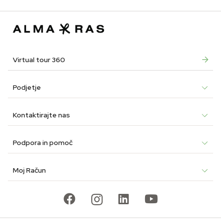
€44.90.
€26.94.
was:
is:
was:
is:
€12.90.
€7.74.
€12.9
€7.74
Virtual tour 360
Podjetje
Kontaktirajte nas
Podpora in pomoč
Moj Račun