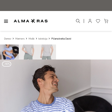
Domov
Manners
Moški
kolekcija
Pižama kratka David
–40%