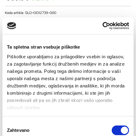
price
price
was:
is:
Koda artikla: SLO-GD12739-000
€39.90.
€23.94.
BARVE
Ta spletna stran vsebuje piškotke
VELIKOST
Piškotke uporabljamo za prilagoditev vsebin in oglasov,
48
50
52
54
56
za zagotavljanje funkcij družbenih medijev in za analize
Kalkulator velikosti
našega prometa. Poleg tega delimo informacije o vaši
uporabi našega mesta z našimi partnerji s področja
-
+
družbenih medijev, oglaševanja in analitike, ki jih morda
DODAJ V KOŠARICO
kombinirajo z drugimi informacijami, ki ste jim jih
posredovali ali pa so jih zbrali skozi vašo uporabo
njihovih storitev.
Sestava:
Izbira
Zahtevano
soglasja