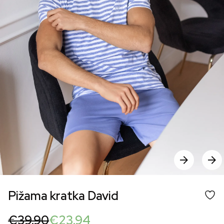
Pižama kratka David
Original
Current
€
39.90
€
23.94