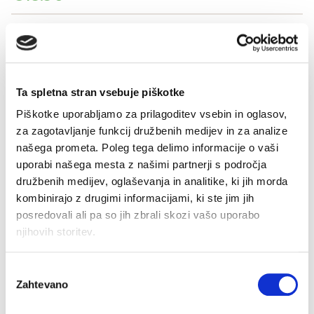
Koda artikla: SLO-GD11861-000
BARVE
Ta spletna stran vsebuje piškotke
VELIKOST
Piškotke uporabljamo za prilagoditev vsebin in oglasov,
za zagotavljanje funkcij družbenih medijev in za analize
50
52
54
56
našega prometa. Poleg tega delimo informacije o vaši
uporabi našega mesta z našimi partnerji s področja
-
+
DODAJ V KOŠARICO
družbenih medijev, oglaševanja in analitike, ki jih morda
kombinirajo z drugimi informacijami, ki ste jim jih
posredovali ali pa so jih zbrali skozi vašo uporabo
Sestava
njihovih storitev.
Izbira
Zahtevano
soglasja
Brezplačno
Dostava 48 ur
Več možnosti
Varno plačilo
Hitro,
Bre
vračilo
plačila
enostavno,
pošt