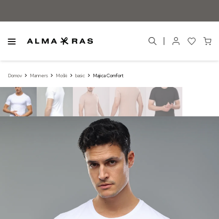
Domov
Manners
Moški
basic
Majica Comfort