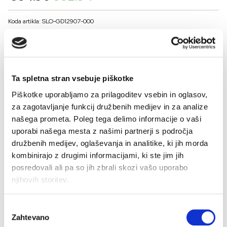
price
price
was:
is:
Koda artikla: SLO-GD12907-000
€54.90.
€32.94.
BARVE
Ta spletna stran vsebuje piškotke
VELIKOST
Piškotke uporabljamo za prilagoditev vsebin in oglasov,
36
38
40
42
44
za zagotavljanje funkcij družbenih medijev in za analize
Kalkulator velikosti
našega prometa. Poleg tega delimo informacije o vaši
uporabi našega mesta z našimi partnerji s področja
-
+
družbenih medijev, oglaševanja in analitike, ki jih morda
DODAJ V KOŠARICO
kombinirajo z drugimi informacijami, ki ste jim jih
posredovali ali pa so jih zbrali skozi vašo uporabo
njihovih storitev.
Sestava:
Izbira
Zahtevano
soglasja