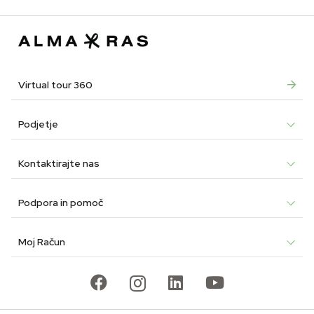
was:
is:
was:
is:
was:
is:
€27.9
€16.7
€34.90.
€20.94.
€49.90.
€29.94.
Virtual tour 360
Podjetje
Kontaktirajte nas
Podpora in pomoč
Moj Račun