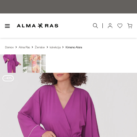
Domov
Alma Ras
Ženske
kolekcija
Kimono Alora
–40%