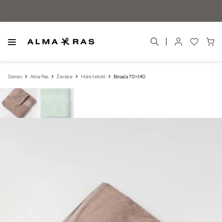
Domov
Alma Ras
Ženske
Hišni tekstil
Brisača 70×140