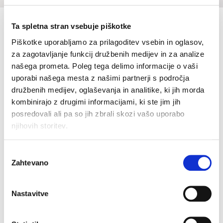
Brisača 70x140
Ta spletna stran vsebuje piškotke
Piškotke uporabljamo za prilagoditev vsebin in oglasov,
€
17.90
za zagotavljanje funkcij družbenih medijev in za analize
našega prometa. Poleg tega delimo informacije o vaši
Koda artikla: SLO-TR35659-000
uporabi našega mesta z našimi partnerji s področja
družbenih medijev, oglaševanja in analitike, ki jih morda
BARVE
kombinirajo z drugimi informacijami, ki ste jim jih
posredovali ali pa so jih zbrali skozi vašo uporabo
njihovih storitev.
VELIKOST
- 70X140
Izbira
70X140
Zahtevano
soglasja
Kalkulator velikosti
Nastavitve
-
+
DODAJ V KOŠARICO