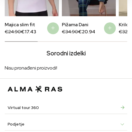
Majica slim fit
Pižama Dani
Krilo
Original
Current
Original
Current
Origin
Curre
€
24.90
€
17.43
€
34.90
€
20.94
€
32.
price
price
price
price
price
price
was:
is:
was:
is:
was:
is:
€24.90.
€17.43.
€34.90.
€20.94.
€32.9
€16.4
Sorodni izdelki
Nisu pronađeni proizvodi!
Virtual tour 360
Podjetje