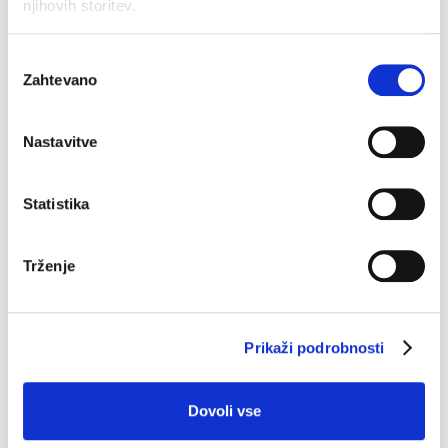
njihovih storitev.
Izbira
Zahtevano
soglasja
Pižama Karla k.r.
€
34.90
Nastavitve
Statistika
Trženje
Virtual tour 360
Prikaži podrobnosti
Podjetje
Dovoli vse
Kontaktirajte nas