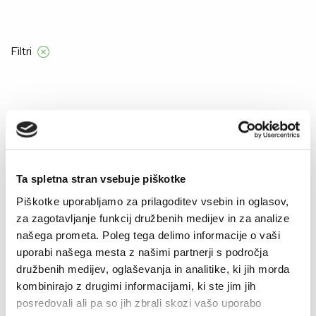
Filtri
Domov
Product Barve
VZOREC CVETJE-MODRA
VZOREC CVETJE-MODRA
Ta spletna stran vsebuje piškotke
Piškotke uporabljamo za prilagoditev vsebin in oglasov,
za zagotavljanje funkcij družbenih medijev in za analize
našega prometa. Poleg tega delimo informacije o vaši
uporabi našega mesta z našimi partnerji s področja
družbenih medijev, oglaševanja in analitike, ki jih morda
kombinirajo z drugimi informacijami, ki ste jim jih
posredovali ali pa so jih zbrali skozi vašo uporabo