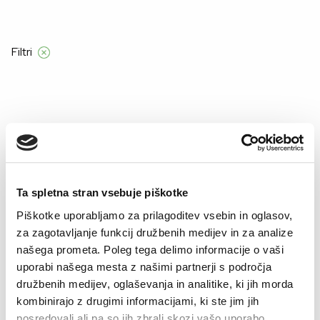
vsa naročila nad 55 €
Filtri
Domov
Product Barve
VIJOLIČNA-CVETLIČNA VEČBARVNA
VIJOLIČNA-CVETLIČNA
VEČBARVNA
Ta spletna stran vsebuje piškotke
Piškotke uporabljamo za prilagoditev vsebin in oglasov,
za zagotavljanje funkcij družbenih medijev in za analize
–30%
–30%
našega prometa. Poleg tega delimo informacije o vaši
uporabi našega mesta z našimi partnerji s področja
družbenih medijev, oglaševanja in analitike, ki jih morda
kombinirajo z drugimi informacijami, ki ste jim jih
posredovali ali pa so jih zbrali skozi vašo uporabo