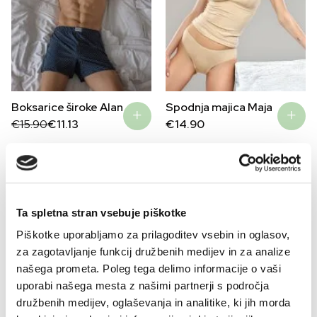
Boksarice široke Alan
Spodnja majica Maja
Original
Current
€
15.90
€
11.13
€
14.90
price
price
was:
is:
€15.90.
€11.13.
–30%
–30%
Ta spletna stran vsebuje piškotke
Piškotke uporabljamo za prilagoditev vsebin in oglasov,
za zagotavljanje funkcij družbenih medijev in za analize
našega prometa. Poleg tega delimo informacije o vaši
uporabi našega mesta z našimi partnerji s področja
družbenih medijev, oglaševanja in analitike, ki jih morda