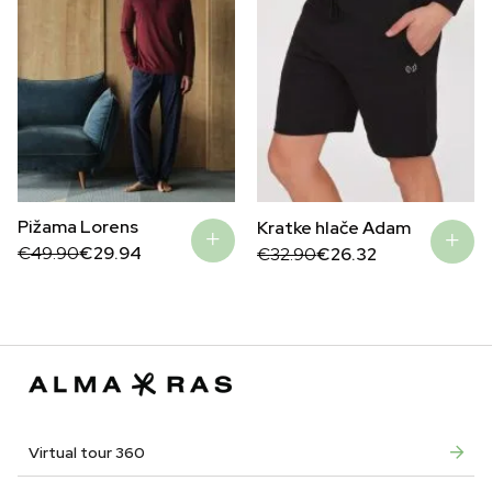
Pižama Lorens
Kratke hlače Adam
Original
Current
Original
Current
€
49.90
€
29.94
€
32.90
€
26.32
price
price
price
price
was:
is:
was:
is:
€49.90.
€29.94.
€32.90.
€26.32.
Virtual tour 360