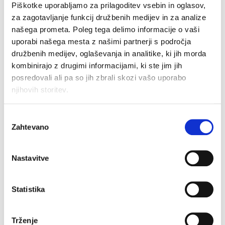
Piškotke uporabljamo za prilagoditev vsebin in oglasov,
za zagotavljanje funkcij družbenih medijev in za analize
našega prometa. Poleg tega delimo informacije o vaši
uporabi našega mesta z našimi partnerji s področja
družbenih medijev, oglaševanja in analitike, ki jih morda
Spalna srajca Tara
Hlače Lea
kombinirajo z drugimi informacijami, ki ste jim jih
Original
Current
Original
Current
€
32.90
€
16.45
€
39.90
€
23.94
price
price
price
price
posredovali ali pa so jih zbrali skozi vašo uporabo
was:
is:
was:
is:
njihovih storitev.
€32.90.
€16.45.
€39.90.
€23.94.
–40%
–40%
Izbira
Zahtevano
soglasja
Nastavitve
Statistika
Trženje