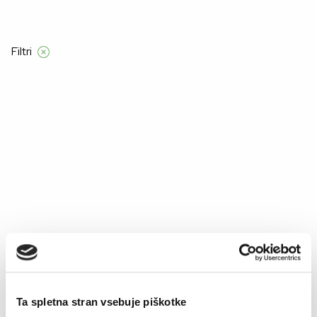
Filtri
Domov
Product Barve
ROZA
ROZA
–50%
–40%
Ta spletna stran vsebuje piškotke