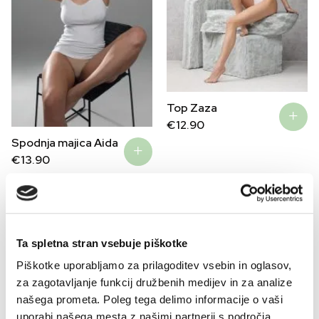
Top Zaza
€
12.90
Spodnja majica Aida
€
13.90
–40%
Ta spletna stran vsebuje piškotke
Piškotke uporabljamo za prilagoditev vsebin in oglasov,
za zagotavljanje funkcij družbenih medijev in za analize
našega prometa. Poleg tega delimo informacije o vaši
uporabi našega mesta z našimi partnerji s področja