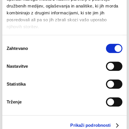
družbenih medijev, oglaševanja in analitike, ki jih morda
kombinirajo z drugimi informacijami, ki ste jim jih
posredovali ali pa so jih zbrali skozi vašo uporabo
njihovih storitev.
Ogrinjalo Helena
Original
Current
€
59.90
€
35.94
price
price
Brisača 70x140
Izbira
was:
is:
€59.90.
€35.94.
Zahtevano
€
17.90
soglasja
Nastavitve
–30%
–40%
Statistika
Trženje
Prikaži podrobnosti