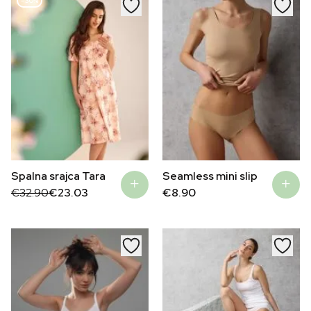
–30%
Spalna srajca Tara
Seamless mini slip
Original
Current
€
32.90
€
23.03
€
8.90
price
price
was:
is:
€32.90.
€23.03.