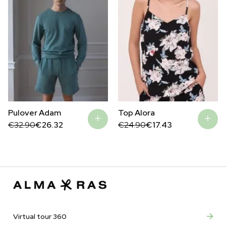
Top Alora
Pulover Adam
Original
Current
Original
Current
€
24.90
€
17.43
€
32.90
€
26.32
price
price
price
price
was:
is:
was:
is:
€24.90.
€17.43.
€32.90.
€26.32.
Virtual tour 360