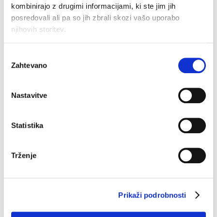
kombinirajo z drugimi informacijami, ki ste jim jih
posredovali ali pa so jih zbrali skozi vašo uporabo
njihovih storitev.
Seamless brazilke
Pajkice Dalija
Original
Current
€
8.90
€
29.90
€
14.95
Izbira
price
price
was:
is:
Zahtevano
soglasja
€29.90.
€14.95.
–30%
–30%
Nastavitve
Statistika
Trženje
Prikaži podrobnosti
Slip Aria
Klasik majica