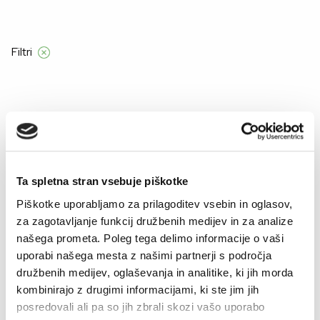
Filtri
Domov
Product Barve
MODRA-ZIMSKA IDILA
MODRA-ZIMSKA IDILA
Ta spletna stran vsebuje piškotke
Piškotke uporabljamo za prilagoditev vsebin in oglasov,
za zagotavljanje funkcij družbenih medijev in za analize
–50%
našega prometa. Poleg tega delimo informacije o vaši
uporabi našega mesta z našimi partnerji s področja
družbenih medijev, oglaševanja in analitike, ki jih morda
kombinirajo z drugimi informacijami, ki ste jim jih
posredovali ali pa so jih zbrali skozi vašo uporabo