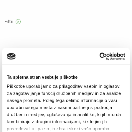
Filtri
Domov
Product Barve
MODRA-EMERALD
MODRA-EMERALD
Ta spletna stran vsebuje piškotke
Piškotke uporabljamo za prilagoditev vsebin in oglasov,
–40%
–40%
za zagotavljanje funkcij družbenih medijev in za analize
našega prometa. Poleg tega delimo informacije o vaši
uporabi našega mesta z našimi partnerji s področja
družbenih medijev, oglaševanja in analitike, ki jih morda
kombinirajo z drugimi informacijami, ki ste jim jih
posredovali ali pa so jih zbrali skozi vašo uporabo