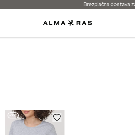
Brezplačna dostava za v
–30%