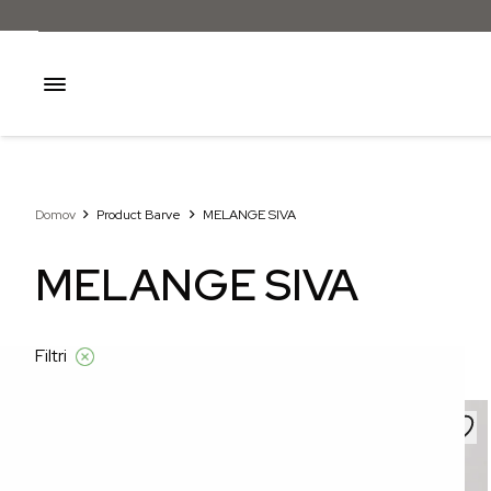
Domov
Product Barve
MELANGE SIVA
MELANGE SIVA
Filtri
–30%
–30%